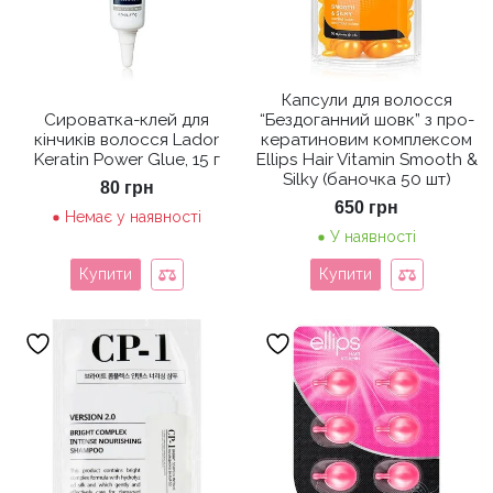
Капсули для волосся
Сироватка-клей для
“Бездоганний шовк” з про-
кінчиків волосся Lador
кератиновим комплексом
Keratin Power Glue, 15 г
Ellips Hair Vitamin Smooth &
Silky (баночка 50 шт)
80
грн
650
грн
Немає у наявності
У наявності
Купити
Купити