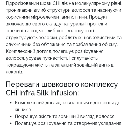
Гідролізований шовк CHI діє на молекулярному рівні,
проникаючи вглиб структури волосся та насичуючи
корисними мікроелементами клітини. Продукт
включає до свого складу натуральні протеїни
пшениці та сої, які глибоко зволожують і
структурують волоски, роблять їх шовковистими та
слухняними без обтяження та позбавлення об’єму.
Комплексний догляд полегшує розчісування
волосся, усуває пухнастість і сплутаність,
покращуючи якість та загальний зовнішній вигляд
локонів.
Переваги шовкового комплексу
CHI Infra
Silk Infusion:
Комплексний догляд за волоссям від коріння до
кінчиків
Покращує якість та зовнішній вигляд волосся
Полегшує розчісування та створення укладання