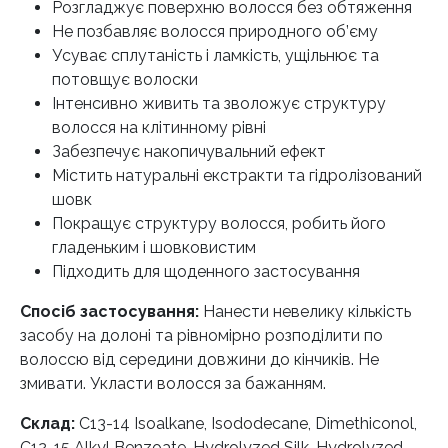
Розгладжує поверхню волосся без обтяження
Не позбавляє волосся природного об’єму
Усуває сплутаність і ламкість, ущільнює та
потовщує волоски
Інтенсивно живить та зволожує структуру
волосся на клітинному рівні
Забезпечує накопичувальний ефект
Містить натуральні екстракти та гідролізований
шовк
Покращує структуру волосся, робить його
гладеньким і шовковистим
Підходить для щоденного застосування
Спосіб застосування:
Нанести невелику кількість
засобу на долоні та рівномірно розподілити по
волоссю від середини довжини до кінчиків. Не
змивати. Укласти волосся за бажанням.
Склад:
C13-14 Isoalkane, Isododecane, Dimethiconol,
C12-15 Alkyl Benzoate, Hydrolyzed Silk, Hydrolyzed