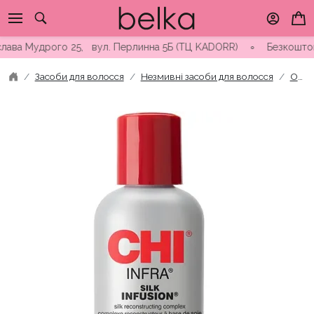
Skip
to
content
а Мудрого 25, вул. Перлинна 5Б (ТЦ KADORR) ∘ Безкоштовна дос
Засоби для волосся
Незмивні засоби для волосся
Олійка