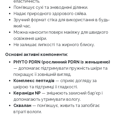
еластичність.
Пом’якшує сухі та зневоднені ділянки.
Надає природного здорового сяйва.
Зручний формат стіка для використання в будь-
який час.
Можна наносити поверх макіяжу для швидкого
освіження шкіри.
Не залишає липкості та жирного блиску.
Основні активні компоненти:
PHYTO PDRN (рослинний PDRN із женьшеню)
— допомагає підтримувати пружність шкіри та
покращує її зовнішній вигляд.
Комплекс пептидів
— сприяє догляду за
шкірою та підтримці її гладкості.
Кераміди NP
— зміцнюють захисний бар’єр і
допомагають утримувати вологу.
Сквалан
— пом’якшує, живить та запобігає
втраті вологи.