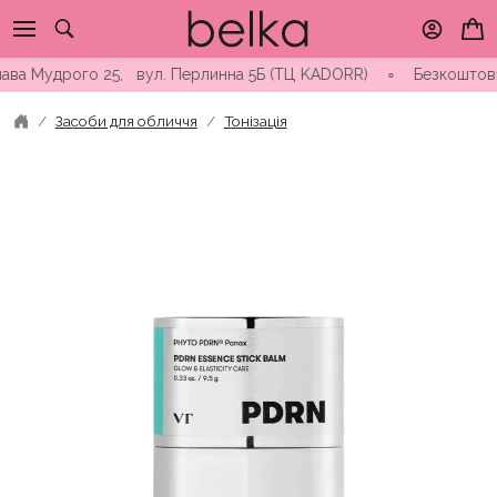
Skip
to
content
Мудрого 25, вул. Перлинна 5Б (ТЦ KADORR) ∘ Безкоштовна доста
Засоби для обличчя
Тонізація