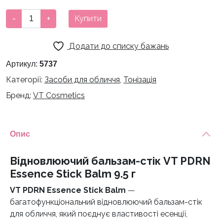
Відновлюючий
-
+
Купити
бальзам-
стік
Додати до списку бажань
VT
PDRN
Артикул:
5737
Essence
Категорії:
Засоби для обличчя
,
Тонізація
Stick
Бренд:
VT Cosmetics
Balm
9.5
г
кількість
Опис
Відновлюючий бальзам-стік VT PDRN
Essence Stick Balm 9.5 г
VT PDRN Essence Stick Balm
—
багатофункціональний відновлюючий бальзам-стік
для обличчя, який поєднує властивості есенції,