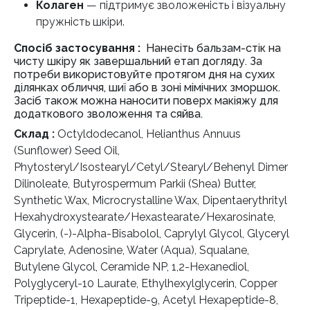
Колаген
— підтримує зволоженість і візуальну
пружність шкіри.
Спосіб застосування :
Нанесіть бальзам-стік на
чисту шкіру як завершальний етап догляду. За
потреби використовуйте протягом дня на сухих
ділянках обличчя, шиї або в зоні мімічних зморшок.
Засіб також можна наносити поверх макіяжу для
додаткового зволоження та сяйва.
Склад :
Octyldodecanol, Helianthus Annuus
(Sunflower) Seed Oil,
Phytosteryl/Isostearyl/Cetyl/Stearyl/Behenyl Dimer
Dilinoleate, Butyrospermum Parkii (Shea) Butter,
Synthetic Wax, Microcrystalline Wax, Dipentaerythrityl
Hexahydroxystearate/Hexastearate/Hexarosinate,
Glycerin, (-)-Alpha-Bisabolol, Caprylyl Glycol, Glyceryl
Caprylate, Adenosine, Water (Aqua), Squalane,
Butylene Glycol, Ceramide NP, 1,2-Hexanediol,
Polyglyceryl-10 Laurate, Ethylhexylglycerin, Copper
Tripeptide-1, Hexapeptide-9, Acetyl Hexapeptide-8,