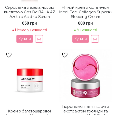
Сироватка з азелаїновою
Нічний крем з колагеном
кислотою Cos De BAHA AZ
Medi-Peel Collagen Super10
Azelaic Acid 10 Serum
Sleeping Cream
650
грн
680
грн
Немає у наявності
У наявності
Купити
Купити
Гідрогелеві патчі під очі з
Крем з багатошарової
екстрактом троянди та