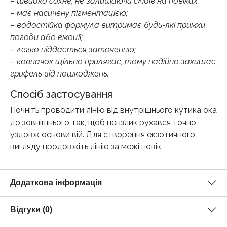
– швидко сохне, не залишаючи слідів на повіках;
– має насичену пігментацією;
– водостійка формула витримає будь-які примхи
погоди або емоції;
– легко піддається заточенню;
– ковпачок щільно прилягає, тому надійно захищає
грифель від пошкоджень.
Спосіб застосування
Почніть проводити лінію від внутрішнього кутика ока
до зовнішнього так, щоб пензлик рухався точно
уздовж основи вій. Для створення екзотичного
вигляду продовжіть лінію за межі повік.
Додаткова інформація
Відгуки (0)