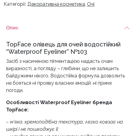
Категорії:
Декоративна косметика
,
Очі
Опис
TopFace олівець для очей водостійкий
“Waterproof Eyeliner” №103
Засіб з насиченою пігментацією надасть очам
виразності, а погляду – глибини, що не залишить
байдужими нікого. Водостійка формула дозволить
не бояться ні прояву власних емоцій, ні примх
погоди.
Особливості Waterproof Eyeliner бренда
TopFace:
– м’яка, кремоподібна текстура, легко ковзає на
шкірі і не пошкоджує її;