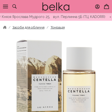
Skip
to
content
я Ярослава Мудрого 25, вул. Перлинна 5Б (ТЦ KADORR) ∘ Безкош
Засоби для обличчя
Тонізація