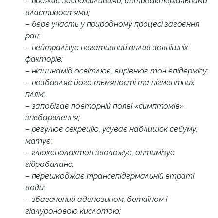
– вражає заспокійливими, антибактеріальними
властивостями;
– бере участь у природному процесі загоєння
ран;
– нейтралізує негативний вплив зовнішніх
факторів;
– ніацинамід освітлює, вирівнює тон епідермісу;
– позбавляє його тьмяності та пігментних
плям;
– запобігає повторній появі «симптомів»
знебарвлення;
– регулює секрецію, усуває надлишок себуму,
матує;
– глюконолактон зволожує, оптимізує
гідробаланс;
– перешкоджає трансепідермальній втраті
води;
– збагачений аденозином, бетаїном і
гіалуроновою кислотою;