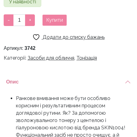
У наявності
Тонер
-
+
Купити
для
обличчя
Додати до списку бажань
Skin1004
Madagascar
Артикул:
3742
Centella
Категорії:
Засоби для обличчя
,
Тонізація
Toning
Toner
210
Опис
ml
кількість
Ранкове вмивання може бути особливо
корисним і результативним процесом
доглядової рутини. Як? За допомогою
зволожувального тонеру з центелою і
гіалуроновою кислотою від бренда SKIN1004!
Функціональний засіб не просто очищує, а й