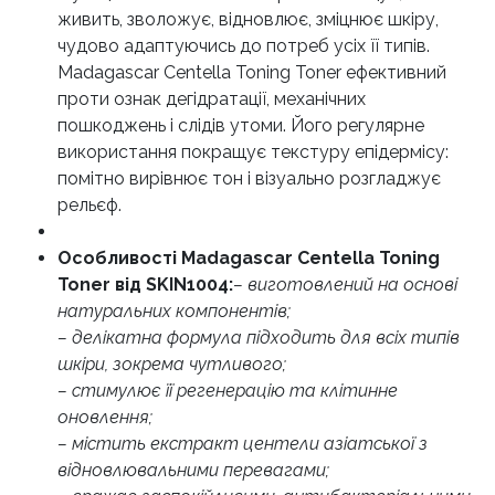
живить, зволожує, відновлює, зміцнює шкіру,
чудово адаптуючись до потреб усіх її типів.
Madagascar Centella Toning Toner ефективний
проти ознак дегідратації, механічних
пошкоджень і слідів утоми. Його регулярне
використання покращує текстуру епідермісу:
помітно вирівнює тон і візуально розгладжує
рельєф.
Особливості Madagascar Centella Toning
Toner від SKIN1004:
– виготовлений на основі
натуральних компонентів;
– делікатна формула підходить для всіх типів
шкіри, зокрема чутливого;
– стимулює її регенерацію та клітинне
оновлення;
– містить екстракт центели азіатської з
відновлювальними перевагами;