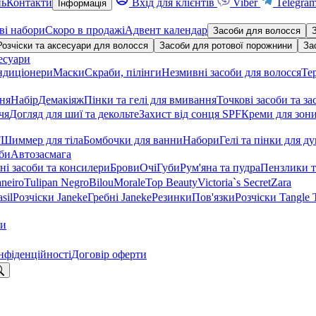
нь
Контакти
Вхід для клієнтів
Viber
Telegra
Інформація
ві набори
Скоро в продажі
Адвент календар
Засоби для волосся
Розчіски та аксесуари для волосся
Засоби для ротової порожнини
За
есуари
ндиціонери
Маски
Скраби, пілінги
Незмивні засоби для волосся
Те
ння
Набір
Демакіяж
Пінки та гелі для вмивання
Точкові засоби та за
чя
Догляд для шиї та декольте
Захист від сонця SPF
Креми для зони
F
Шиммер для тіла
Бомбочки для ванни
Набори
Гелі та пінки для д
би
Автозасмага
ні засоби та консилери
Брови
Очі
Губи
Рум'яна та пудра
Пензлики т
aneiro
Tulipan Negro
Bilou
Morale
Top Beauty
Victoria`s Secret
Zara
sil
Розчіски Janeke
Гребні Janeke
Резинки
Пов'язки
Розчіски Tangle 
ки
нфіденційності
Договір оферти
кати: