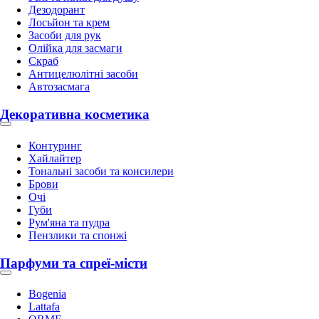
Дезодорант
Лосьйон та крем
Засоби для рук
Олійка для засмаги
Скраб
Антицелюлітні засоби
Автозасмага
Декоративна косметика
Контуринг
Хайлайтер
Тональні засоби та консилери
Брови
Очі
Губи
Рум'яна та пудра
Пензлики та спонжі
Парфуми та спреї-місти
Bogenia
Lattafa