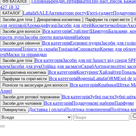
Головна
Бренди
Сертифікати
Про нас
Список Бажа
КАТАЛОГ
427 18 32
Lattafa
SALE
Активатори росту
Б'юті-гаджет
Подарунко
КАТАЛОГ
Засоби для тіла
Декоративна косметика
Парфуми та спреї-місти
для депіляції
Аромадифузор
Засоби для дітей
Косметички
Інше
Акс
Вся категорія
Стайлінг
Шампуні
Бальзами, ко
Засоби для волосся
проти лупи
Засоби проти випадіння
Набори
Вся категорія
Ензимні пудри
Засоби для голі
Засоби для обличчя
очищення
Пілінги та скраби
Тонізація
Сироватки
Креми для облич
очі
Маски та пірамідки
Вся категорія
Засоби для ніг
Захист від сонця SP
Засоби для тіла
крем
Засоби для рук
Олійка для засмаги
Скраб
Антицелюлітні засо
Вся категорія
Контуринг
Хайлайтер
Тональ
Декоративна косметика
Вся категорія
Bogenia
Lattafa
ORME
sol de j
Парфуми та спреї-місти
Вся категорія
Крабики
Щітки Ma
Розчіски та аксесуари для волосся
Angel
Вся категорія
Зубні пасти
Зубні щіт
Засоби для ротової порожнини
Вся категорія
Подарункові набори
Парфуми
Засоби для чоловіків
Доставка i оплата
Політика повернення
Політика ко
Повернутись
Шу