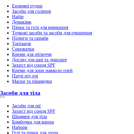
Ензимні пудри
Засоби для гоління
Набір
Демакіяж
Пінки та гелі для вмивання
Точкові засоби та засоби для очищення
Пілінги та скраби
Тонізація
Сироватки
Креми для обличчя
Догляд для шиї та декольте
Захист від сонця SPF
Креми для зони навколо очей
Патчі під очі
Маски та пірамідки
Засоби для тіла
Засоби для ніг
Захист від сонця SPF
Шиммер для тіла
Бомбочки для ванни
Набори
Гелі та пінки для душу