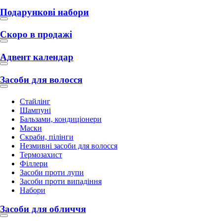
Подарункові набори
Скоро в продажі
Адвент календар
Засоби для волосся
Стайлінг
Шампуні
Бальзами, кондиціонери
Маски
Скраби, пілінги
Незмивні засоби для волосся
Термозахист
Філлери
Засоби проти лупи
Засоби проти випадіння
Набори
Засоби для обличчя