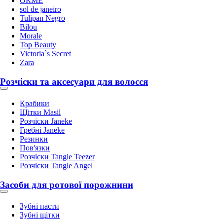
ORME
sol de janeiro
Tulipan Negro
Bilou
Morale
Top Beauty
Victoria`s Secret
Zara
Розчіски та аксесуари для волосся
Крабики
Щітки Masil
Розчіски Janeke
Гребні Janeke
Резинки
Пов'язки
Розчіски Tangle Teezer
Розчіски Tangle Angel
Засоби для ротової порожнини
Зубні пасти
Зубні щітки