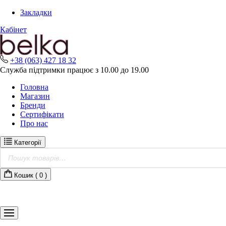
Skip
Закладки
to
content
Кабінет
+38 (063) 427 18 32
Служба підтримки працює з 10.00 до 19.00
Головна
Магазин
Бренди
Сертифікати
Про нас
Категорії
Пошук
товарів
Кошик (
0
)