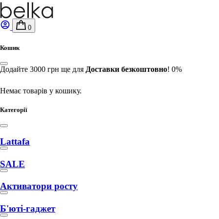
0
Кошик
Додайте
3000
грн
ще для
Доставки безкоштовно
!
0%
Немає товарів у кошику.
Категорії
Lattafa
SALE
Активатори росту
Б'юті-гаджет