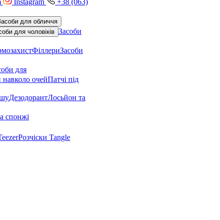
m
Instagram
+38 (063)
Засоби для обличчя
Засоби
соби для чоловіків
рмозахист
Філлери
Засоби
соби для
 навколо очей
Патчі під
ушу
Дезодорант
Лосьйон та
а спонжі
Teezer
Розчіски Tangle