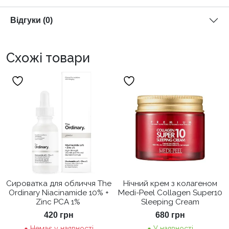
Відгуки (0)
Схожі товари
Сироватка для обличчя The
Нічний крем з колагеном
Ordinary Niacinamide 10% +
Medi-Peel Collagen Super10
Zinc PCA 1%
Sleeping Cream
420
грн
680
грн
Немає у наявності
У наявності