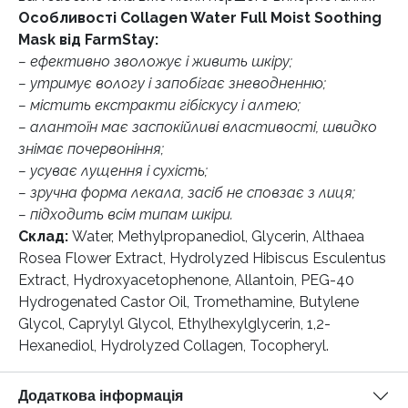
Особливості Collagen Water Full Moist Soothing
Mask від FarmStay:
– ефективно зволожує і живить шкіру;
– утримує вологу і запобігає зневодненню;
– містить екстракти гібіскусу і алтею;
– алантоїн має заспокійливі властивості, швидко
знімає почервоніння;
– усуває лущення і сухість;
– зручна форма лекала, засіб не сповзає з лиця;
– підходить всім типам шкіри.
Склад:
Water, Methylpropanediol, Glycerin, Althaea
Rosea Flower Extract, Hydrolyzed Hibiscus Esculentus
Extract, Hydroxyacetophenone, Allantoin, PEG-40
Hydrogenated Castor Oil, Tromethamine, Butylene
Glycol, Caprylyl Glycol, Ethylhexylglycerin, 1,2-
Hexanediol, Hydrolyzed Collagen, Tocopheryl.
Додаткова інформація