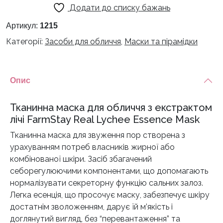
Додати до списку бажань
обличчя
з
Артикул:
1215
екстрактом
Категорії:
Засоби для обличчя
,
Маски та пірамідки
лічі
FarmStay
Real
Опис
Lychee
Essence
Тканинна маска для обличчя з екстрактом
Mask
лічі FarmStay Real Lychee Essence Mask
кількість
Тканинна маска для звуження пор створена з
урахуванням потреб власників жирної або
комбінованої шкіри. Засіб збагачений
себорегулюючими компонентами, що допомагають
нормалізувати секреторну функцію сальних залоз.
Легка есенція, що просочує маску, забезпечує шкіру
достатнім зволоженням, дарує їй м’якість і
доглянутий вигляд, без “перевантаження” та