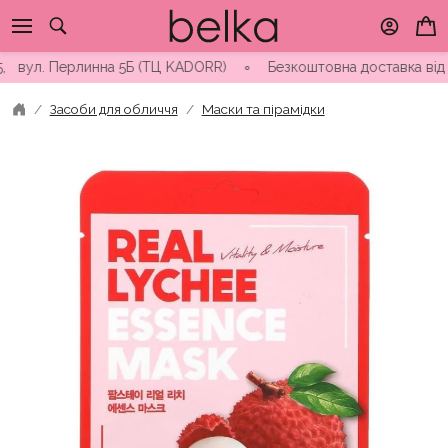
Skip
to
content
ул. Перлинна 5Б (ТЦ KADORR) ∘ Безкоштовна доставка від 3000 
Засоби для обличчя
Маски та пірамідки