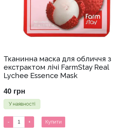
Тканинна маска для обличчя з
екстрактом лічі FarmStay Real
Lychee Essence Mask
40
грн
У наявності
Тканинна
-
+
Купити
маска
для