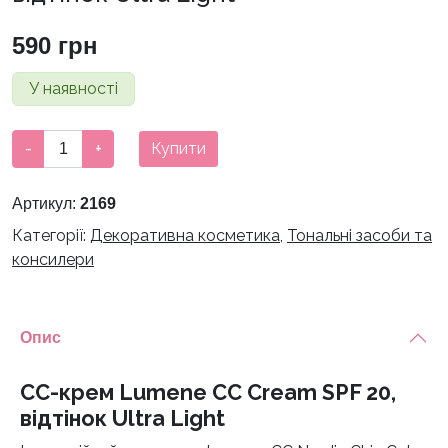
590
грн
У наявності
СС-
-
+
Купити
крем
Lumene
Артикул:
2169
CC
Категорії:
Декоративна косметика
,
Тональні засоби та
Cream
консилери
SPF
20,
відтінок
Ultra
Опис
Light
кількість
СС-крем Lumene CC Cream SPF 20,
відтінок Ultra Light