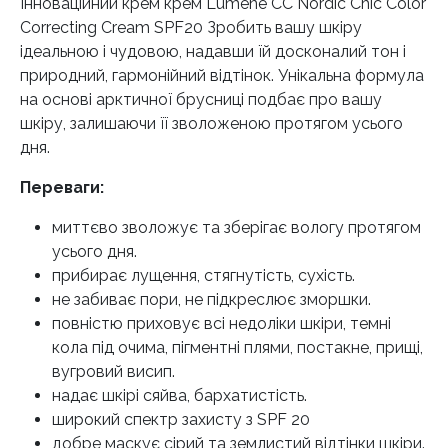
Інноваційний крем крем Lumene CC Nordic Chic Color
Correcting Cream SPF20 Зробить вашу шкіру
ідеальною і чудовою, надавши їй досконалий тон і
природний, гармонійний відтінок. Унікальна формула
на основі арктичної брусниці подбає про вашу
шкіру, залишаючи її зволоженою протягом усього
дня.
Переваги:
миттєво зволожує та зберігає вологу протягом
усього дня.⠀
прибирає лущення, стягнутість, сухість.
не забиває пори, не підкреслює зморшки.
повністю приховує всі недоліки шкіри, темні
кола під очима, пігментні плями, постакне, прищі,
вугровий висип.
надає шкірі сяйва, бархатистість.
широкий спектр захисту з SPF 20
добре маскує сірий та землистий відтінки шкіри.