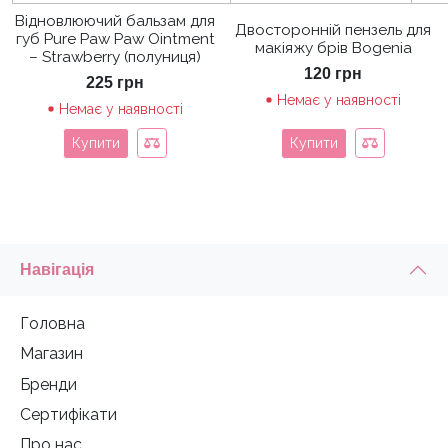
Відновлюючий бальзам для
Двосторонній пензель для
губ Pure Paw Paw Ointment
макіяжу брів Bogenia
– Strawberry (полуниця)
120
грн
225
грн
Немає у наявності
Немає у наявності
Купити
Купити
Навігація
Головна
Магазин
Бренди
Сертифікати
Про нас