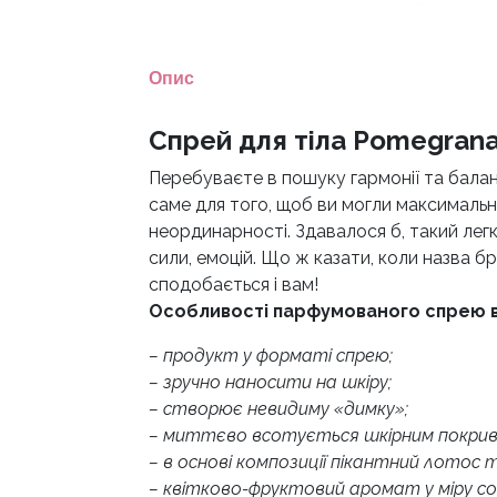
Опис
Спрей для тіла Pomegranat
Перебуваєте в пошуку гармонії та балан
саме для того, щоб ви могли максимальн
неординарності. Здавалося б, такий легк
сили, емоцій. Що ж казати, коли назва б
сподобається і вам!
Особливості парфумованого спрею від
– продукт у форматі спрею;
– зручно наносити на шкіру;
– створює невидиму «димку»;
– миттєво всотується шкірним покрив
– в основі композиції пікантний лотос
– квітково-фруктовий аромат у міру с