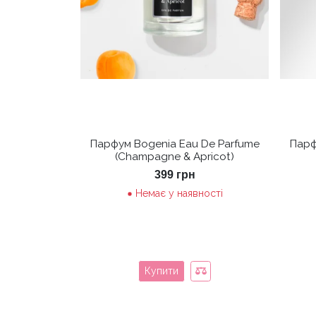
Парфум Bogenia Eau De Parfume
Парф
(Champagne & Apricot)
399
грн
Немає у наявності
Купити