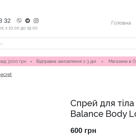
8 32
Головна
є з 10.00 до 19.00
н
∘
Відправка замовлення 1-3 дні ∘ Магазини в Одесі: вул. Н
Secret
Спрей для тіла
Balance Body Lo
600
грн