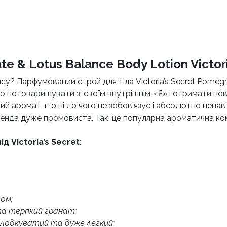
e & Lotus Balance Body Lotion Victori
су? Парфумований спрей для тіла Victoria’s Secret Pomegr
о потоваришувати зі своїм внутрішнім «Я» і отримати пов
ий аромат, що ні до чого не зобов’язує і абсолютно ненав’
ренда дуже промовиста. Так, це популярна ароматична комп
 Victoria’s Secret:
ом;
 та терпкий гранат;
олодкуватий та дуже легкий;