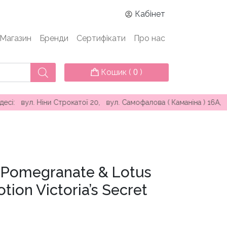
Кабінет
Магазин
Бренди
Сертифікати
Про нас
Кошик (
)
0
іни Строкатої 20, вул. Самофалова ( Каманіна ) 16А, проспект
 Pomegranate & Lotus
tion Victoria’s Secret