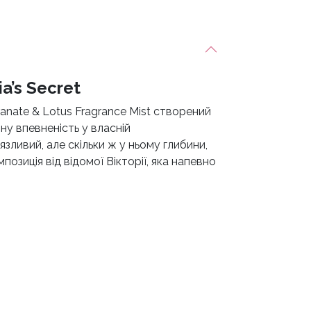
a’s Secret
anate & Lotus Fragrance Mist створений
ну впевненість у власній
язливий, але скільки ж у ньому глибини,
озиція від відомої Вікторії, яка напевно