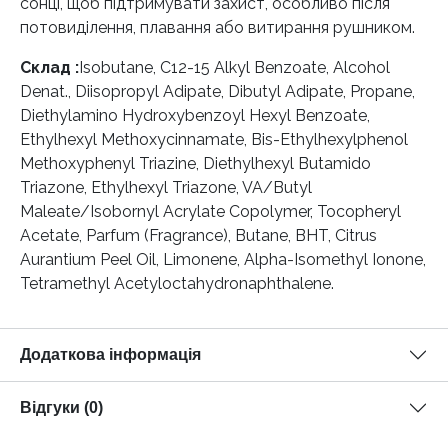
сонці, щоб підтримувати захист, особливо після
потовиділення, плавання або витирання рушником.
Склад :
Isobutane, C12-15 Alkyl Benzoate, Alcohol
Denat., Diisopropyl Adipate, Dibutyl Adipate, Propane,
Diethylamino Hydroxybenzoyl Hexyl Benzoate,
Ethylhexyl Methoxycinnamate, Bis-Ethylhexylphenol
Methoxyphenyl Triazine, Diethylhexyl Butamido
Triazone, Ethylhexyl Triazone, VA/Butyl
Maleate/Isobornyl Acrylate Copolymer, Tocopheryl
Acetate, Parfum (Fragrance), Butane, BHT, Citrus
Aurantium Peel Oil, Limonene, Alpha-Isomethyl Ionone,
Tetramethyl Acetyloctahydronaphthalene.
Додаткова інформація
Відгуки (0)