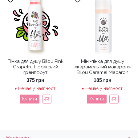
Пінка для душу Bilou Pink
Міні-пінка для душу
Grapefruit, рожевий
«карамельний макарон»
грейпфрут
Bilou Caramel Macaron
375
грн
185
грн
Немає у наявності
Немає у наявності
Купити
Купити
Навігація