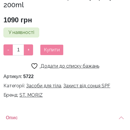
200ml
1090
грн
У наявності
Сонцезахисний
-
+
Купити
спрей
для
Додати до списку бажань
тіла
St
Артикул:
5722
Moriz
Категорії:
Засоби для тіла
,
Захист від сонця SPF
Suncare
Бренд:
ST. MORIZ
SPF
50
Body
Spray
Опис
200ml