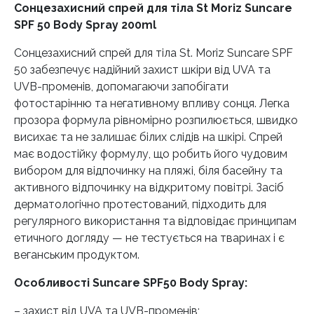
кількість
Сонцезахисний спрей для тіла St Moriz Suncare
SPF 50 Body Spray 200ml
Сонцезахисний спрей для тіла St. Moriz Suncare SPF
50 забезпечує надійний захист шкіри від UVA та
UVB-променів, допомагаючи запобігати
фотостарінню та негативному впливу сонця. Легка
прозора формула рівномірно розпилюється, швидко
висихає та не залишає білих слідів на шкірі. Спрей
має водостійку формулу, що робить його чудовим
вибором для відпочинку на пляжі, біля басейну та
активного відпочинку на відкритому повітрі. Засіб
дерматологічно протестований, підходить для
регулярного використання та відповідає принципам
етичного догляду — не тестується на тваринах і є
веганським продуктом.
Особливості Suncare SPF50 Body Spray:
– захист від UVA та UVB-променів;