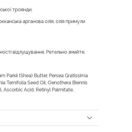
ської троянди.
окканська арганова олія, олія примули
ності відлущування. Ретельно змийте.
um Parkii (Shea) Butter, Persea Gratissima
ia Ternifolia Seed Oil, Oenothera Biennis
 Ascorbic Acid, Retinyl Palmitate,