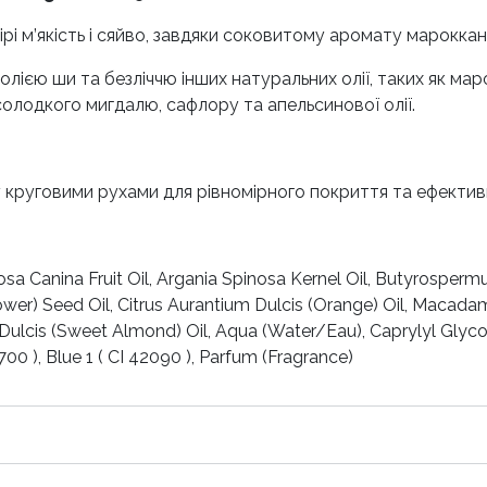
рі м’якість і сяйво, завдяки соковитому аромату мароккан
олією ши та безліччю інших натуральних олії, таких як мар
 солодкого мигдалю, сафлору та апельсинової олії.
у круговими рухами для рівномірного покриття та ефектив
Rosa Canina Fruit Oil, Argania Spinosa Kernel Oil, Butyrosperm
ower) Seed Oil, Citrus Aurantium Dulcis (Orange) Oil, Macadam
ulcis (Sweet Almond) Oil, Aqua (Water/Eau), Caprylyl Glycol,
00 ), Blue 1 ( CI 42090 ), Parfum (Fragrance)