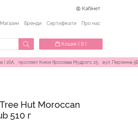
Кабінет
Магазин
Бренди
Сертифікати
Про нас
Кошик (
)
0
проспект Князя Ярослава Мудрого 25, вул. Перлинна 5Б (ТЦ KAD
 Tree Hut Moroccan
ub 510 г