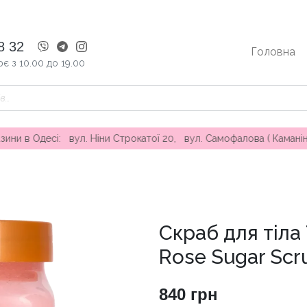
8 32
Головна
є з 10.00 до 19.00
: вул. Ніни Строкатої 20, вул. Самофалова ( Каманіна ) 16А, 
Скраб для тіла
Rose Sugar Scr
840
грн