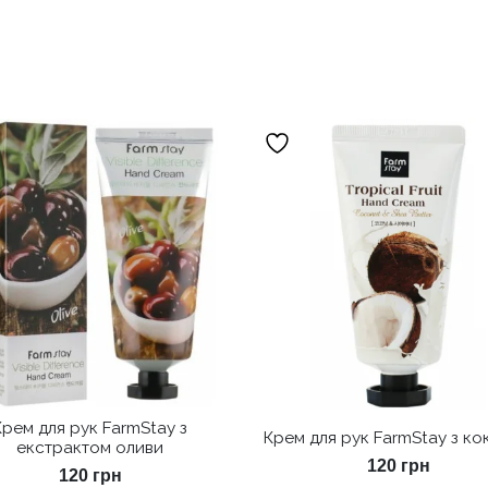
Крем для рук FarmStay з
Крем для рук FarmStay з к
екстрактом оливи
120
грн
120
грн