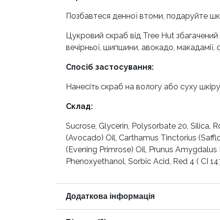
Позбавтеся денної втоми, подаруйте шкі
Цукровий скраб від Tree Hut збагачений 
вечірньої, шипшини, авокадо, макадамії,
Спосіб застосування:
Нанесіть скраб на вологу або суху шкір
Склад:
Sucrose, Glycerin, Polysorbate 20, Silica, 
(Avocado) Oil, Carthamus Tinctorius (Saffl
(Evening Primrose) Oil, Prunus Amygdalus D
Phenoxyethanol, Sorbic Acid, Red 4 ( CI 147
Додаткова інформація