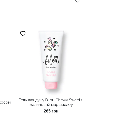
Гель для душу Bilou Chewy Sweets,
окосом
малиновий маршмелоу
265
грн