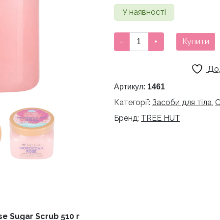
У наявності
Скраб
-
+
Купити
для
тіла
До
Tree
Hut
Артикул:
1461
Moroccan
Категорії:
Засоби для тіла
,
С
Rose
Бренд:
TREE HUT
Sugar
Scrub
510
г
кількість
e Sugar Scrub 510 г