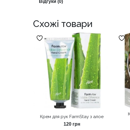
Відгуки (0)
Схожі товари
Крем для рук FarmStay з алое
120
грн