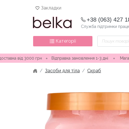
Skip
Закладки
to
content
+38 (063) 427 1
Служба підтримки працю
Пошук
Категорії
товарів
3000 грн
∘
Відправка замовлення 1-3 дні ∘ Магазини в Одесі
Засоби для тіла
Скраб