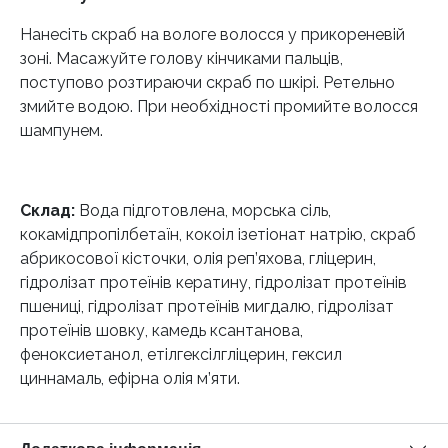
Нанесіть скраб на вологе волосся у прикореневій
зоні. Масажуйте голову кінчиками пальців,
поступово розтираючи скраб по шкірі. Ретельно
змийте водою. При необхідності промийте волосся
шампунем.
Склад:
Вода підготовлена, морська сіль,
кокамідпропілбетаїн, кокоіл ізетіонат натрію, скраб
абрикосової кісточки, олія реп’яхова, гліцерин,
гідролізат протеїнів кератину, гідролізат протеїнів
пшениці, гідролізат протеїнів мигдалю, гідролізат
протеїнів шовку, камедь ксантанова,
феноксиетанол, етілгексілгліцерин, гексил
циннамаль, ефірна олія м’яти.