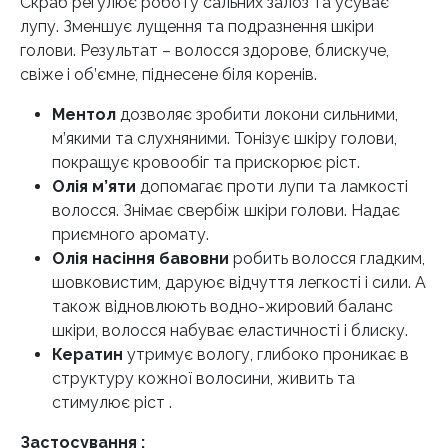
Скраб регулює роботу сальних залоз та усуває
лупу. Зменшує лущення та подразнення шкіри
голови. Результат – волосся здорове, блискуче,
свіже і об’ємне, піднесене біля коренів.
Ментол
дозволяє зробити локони сильними,
м’якими та слухняними. Тонізує шкіру голови,
покращує кровообіг та прискорює ріст.
Олія м’яти
допомагає проти лупи та ламкості
волосся. Знімає свербіж шкіри голови. Надає
приємного аромату.
Олія насіння бавовни
робить волосся гладким,
шовковистим, даруює відчуття легкості і сили. А
також відновлюють водно-жировий баланс
шкіри, волосся набуває еластичності і блиску.
Кератин
утримує вологу, глибоко проникає в
структуру кожної волосини, живить та
стимулює ріст .
Застосування :