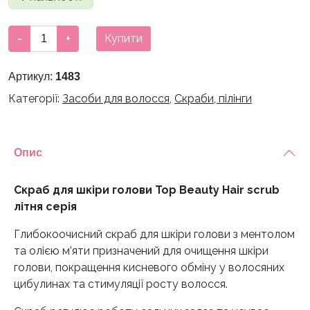
Скраб
-
+
Купити
для
шкіри
Артикул:
1483
голови
Категорії:
Засоби для волосся
,
Скраби, пілінги
Top
Beauty
Hair
scrub
Опис
літня
серія
Скраб для шкіри голови Top Beauty Hair scrub
кількість
літня серія
Глибокоочисний скраб для шкіри голови з ментолом
та олією м’яти призначений для очищення шкіри
голови, покращення кисневого обміну у волосяних
цибулинах та стимуляції росту волосся.