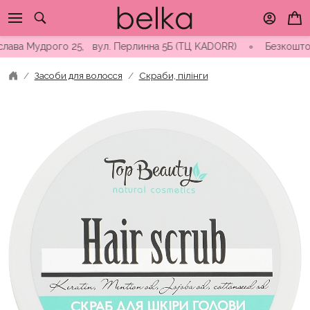
Skip
to
content
Мудрого 25, вул. Перлинна 5Б (ТЦ KADORR) ∘ Безкоштовна доста
Засоби для волосся
Скраби, пілінги