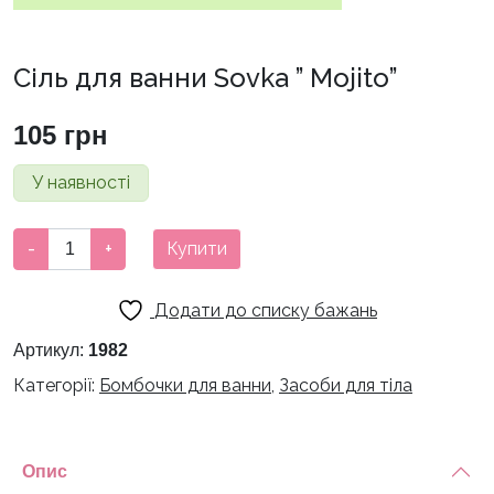
Сіль для ванни Sovka ” Mojito”
105
грн
У наявності
Сіль
-
+
Купити
для
ванни
Додати до списку бажань
Sovka
"
Артикул:
1982
Mojito"
Категорії:
Бомбочки для ванни
,
Засоби для тіла
кількість
Опис