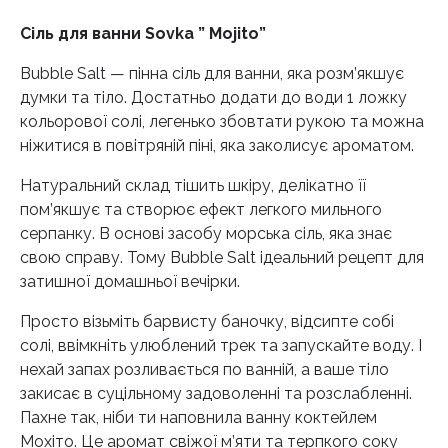
Сіль для ванни Sovka ” Mojito”
Bubble Salt — пінна сіль для ванни, яка розм’якшує
думки та тіло. Достатньо додати до води 1 ложку
кольорової солі, легенько збовтати рукою та можна
ніжитися в повітряній піні, яка заколисує ароматом.
Натуральний склад тішить шкіру, делікатно її
пом’якшує та створює ефект легкого мильного
серпанку. В основі засобу морська сіль, яка знає
свою справу. Тому Bubble Salt ідеальний рецепт для
затишної домашньої вечірки.
Просто візьміть барвисту баночку, відсипте собі
солі, ввімкніть улюблений трек та запускайте воду. І
нехай запах розливається по ванній, а ваше тіло
закисає в суцільному задоволенні та розслабленні.
Пахне так, ніби ти наповнила ванну коктейлем
Мохіто. Це аромат свіжої м’яти та терпкого соку