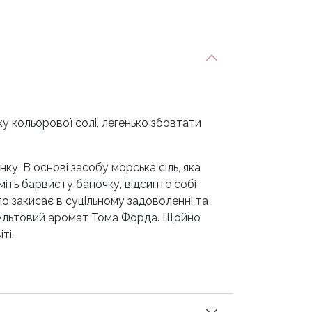
ку кольорової солі, легенько збовтати
ку. В основі засобу морська сіль, яка
міть барвисту баночку, відсипте собі
іло закисає в суцільному задоволенні та
к культовий аромат Тома Форда. Щойно
ті.