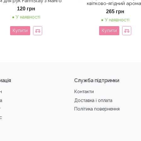
м для рук FarmStay з манго
квітково-ягідний арома
120
грн
265
грн
У наявності
У наявності
Купити
Купити
мація
Служба підтримки
н
Контакти
а
Доставка i оплата
т
Політика повернення
с