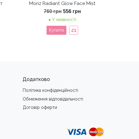
т
Moriz Radiant Glow Face Mist
Оригінальна
Поточна
760
грн
556
грн
ціна:
ціна:
У наявності
760 грн.
556 грн.
Купити
Додатково
Політика конфіденційності
Обмеження вiдповiдальностi
Договір оферти