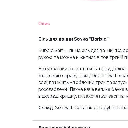
Опис
Сіль для ванни Sovka “Barbie”
Bubble Salt — пінна сіль для ванни, яка
рукою та можна ніжитися в повітряній пі
Натуральний склад тішить шкіру, делікат
знає свою справу. Тому Bubble Salt ідеа
солі, ввімкніть улюблений трек та запуск
розслабленні. Пахне наче велика банка 
відкриєш кришку, як захочеться засипати
Склад:
Sea Salt, Cocamidopropyl Betaine
Додаткова інформація