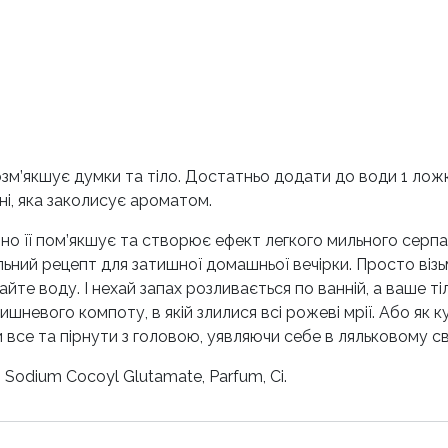
 розм’якшує думки та тіло. Достатньо додати до води 1 лож
ні, яка заколисує ароматом.
но її пом’якшує та створює ефект легкого мильного серпан
льний рецепт для затишної домашньої вечірки. Просто візь
айте воду. І нехай запах розливається по ванній, а ваше т
вишневого компоту, в якій злилися всі рожеві мрії. Або я
 все та пірнути з головою, уявляючи себе в ляльковому сві
, Sodium Cocoyl Glutamate, Parfum, Ci.