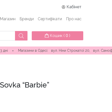
Кабінет
Магазин
Бренди
Сертифікати
Про нас
Кошик (
)
0
газини в Одесі: вул. Ніни Строкатої 20, вул. Самофалова ( Ка
Sovka “Barbie”