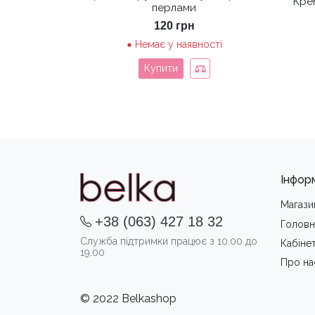
Кре
перлами
120
грн
Немає у наявності
Купити
Інфор
Магази
+38 (063) 427 18 32
Головн
Служба підтримки працює з 10.00 до
Кабіне
19.00
Про на
© 2022 Belkashop