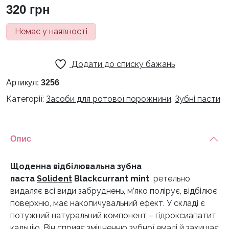
320
грн
Немає у наявності
Додати до списку бажань
Артикул:
3256
Категорії:
Засоби для ротової порожнини
,
Зубні пасти
Опис
Щоденна відбілювальна зубна
паста
Solident
Blackcurrant mint
ретельно
видаляє всі види забруднень, м’яко полірує, відбілює
поверхню, має накопичувальний ефект. У складі є
потужний натуральний компонент – гідроксиапатит
кальцію. Він сприяє зміцненню зубної емалі й захищає