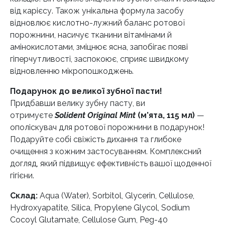
від карієсу. Також унікальна формула засобу
відновлює кислотно-лужний баланс ротової
порожнини, насичує тканини вітамінами й
амінокислотами, зміцнює ясна, запобігає появі
гіперчутливості, заспокоює, сприяє швидкому
відновленню мікропошкоджень.
Подарунок до великої зубної пасти!
Придбавши велику зубну пасту, ви
отримуєте
Solident Original Mint
(м’ята, 115 мл)
—
ополіскувач для ротової порожнини в подарунок!
Подаруйте собі свіжість дихання та глибоке
очищення з кожним застосуванням. Комплексний
догляд, який підвищує ефективність вашої щоденної
гігієни.
Склад:
Aqua (Water), Sorbitol, Glycerin, Cellulose,
Hydroxyapatite, Silica, Propylene Glycol, Sodium
Cocoyl Glutamate, Cellulose Gum, Peg-40