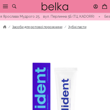
Skip
to
content
Ярослава Мудрого 25, вул. Перлинна 5Б (ТЦ KADORR) ∘ Безкоштов
Засоби для ротової порожнини
Зубні пасти