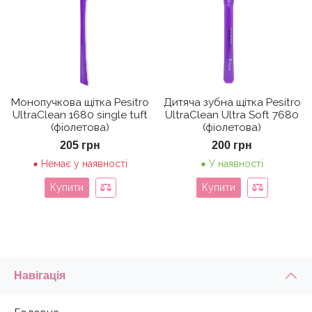
Монопучкова щітка Pesitro
Дитяча зубна щітка Pesitro
UltraClean 1680 single tuft
UltraClean Ultra Soft 7680
(фіолетова)
(фіолетова)
205
грн
200
грн
Немає у наявності
У наявності
Купити
Купити
Навігація