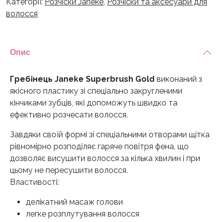
Категорії:
Розчіски Janeke
,
Розчіски та аксесуари для
волосся
Опис
Гребінець Janeke Superbrush Gold
виконаний з
якісного пластику зі спеціально закругленими
кінчиками зубців, які допоможуть швидко та
ефективно розчесати волосся.
Завдяки своїй формі зі спеціальними отворами щітка
рівномірно розподіляє гаряче повітря фена, що
дозволяє висушити волосся за кілька хвилин і при
цьому не пересушити волосся.
Властивості:
делікатний масаж голови
легке розплутування волосся