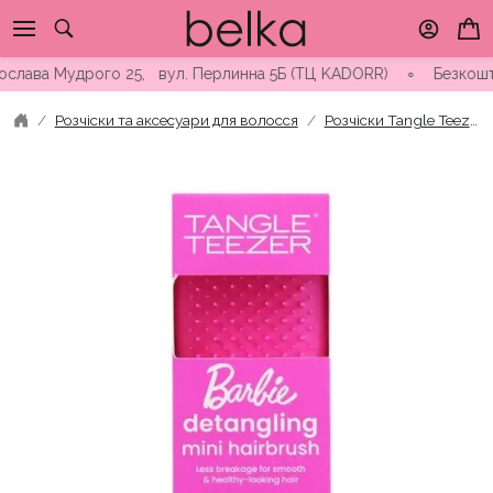
Skip
to
content
лава Мудрого 25, вул. Перлинна 5Б (ТЦ KADORR) ∘ Безкоштовна 
Розчіски та аксесуари для волосся
Розчіски Tangle Teezer