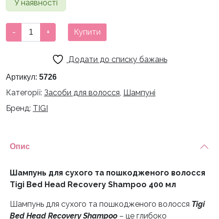
У наявності
Шампунь
-
+
Купити
для
сухого
Додати до списку бажань
та
пошкодженого
Артикул:
5726
волосся
Категорії:
Засоби для волосся
,
Шампуні
Tigi
Бренд:
TIGI
Bed
Head
Recovery
Shampoo
Опис
400
мл
Шампунь для сухого та пошкодженого волосся
кількість
Tigi Bed Head Recovery Shampoo 400 мл
Шампунь для сухого та пошкодженого волосся
Tigi
Bed Head Recovery Shampoo
– це глибоко