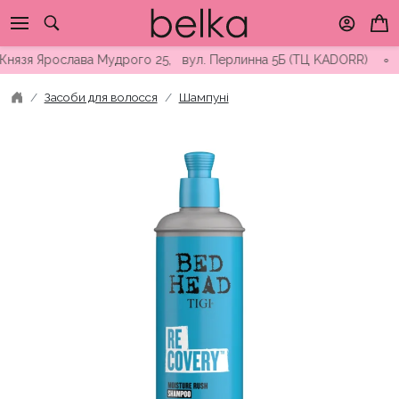
Skip
to
content
зя Ярослава Мудрого 25, вул. Перлинна 5Б (ТЦ KADORR) ∘ Безко
Засоби для волосся
Шампуні