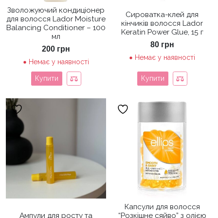
Зволожуючий кондиціонер
Сироватка-клей для
для волосся Lador Moisture
кінчиків волосся Lador
Balancing Conditioner – 100
Keratin Power Glue, 15 г
мл
80
грн
200
грн
Немає у наявності
Немає у наявності
Купити
Купити
Капсули для волосся
Ампули для росту та
“Розкішне сяйво” з олією