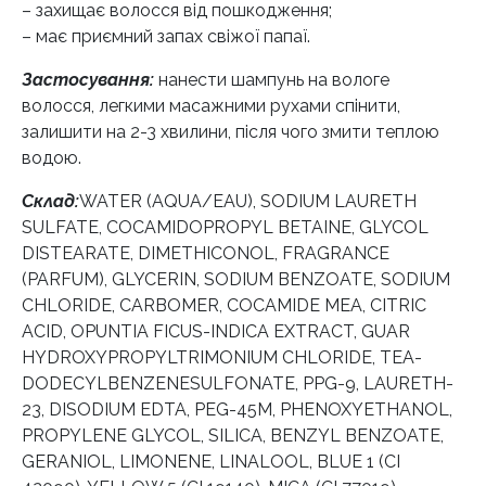
– захищає волосся від пошкодження;
– має приємний запах свіжої папаї.
Застосування:
нанести шампунь на вологе
волосся, легкими масажними рухами спінити,
залишити на 2-3 хвилини, після чого змити теплою
водою.
Склад:
WATER (AQUA/EAU), SODIUM LAURETH
SULFATE, COCAMIDOPROPYL BETAINE, GLYCOL
DISTEARATE, DIMETHICONOL, FRAGRANCE
(PARFUM), GLYCERIN, SODIUM BENZOATE, SODIUM
CHLORIDE, CARBOMER, COCAMIDE MEA, CITRIC
ACID, OPUNTIA FICUS-INDICA EXTRACT, GUAR
HYDROXYPROPYLTRIMONIUM CHLORIDE, TEA-
DODECYLBENZENESULFONATE, PPG-9, LAURETH-
23, DISODIUM EDTA, PEG-45M, PHENOXYETHANOL,
PROPYLENE GLYCOL, SILICA, BENZYL BENZOATE,
GERANIOL, LIMONENE, LINALOOL, BLUE 1 (CI