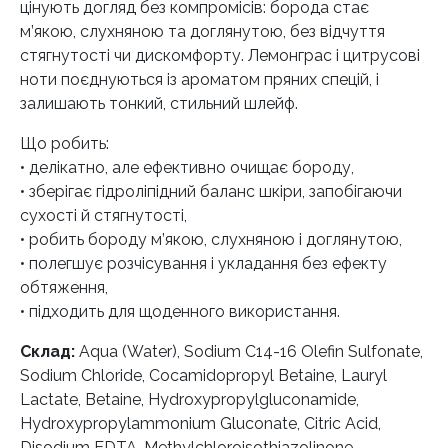
цінують догляд без компромісів: борода стає
м’якою, слухняною та доглянутою, без відчуття
стягнутості чи дискомфорту. Лемонграс і цитрусові
ноти поєднуються із ароматом пряних спецій, і
залишають тонкий, стильний шлейф.
Що робить:
• делікатно, але ефективно очищає бороду,
• зберігає гідроліпідний баланс шкіри, запобігаючи
сухості й стягнутості,
• робить бороду м’якою, слухняною і доглянутою,
• полегшує розчісування і укладання без ефекту
обтяження,
• підходить для щоденного використання.
Склад:
Aqua (Water), Sodium C14-16 Olefin Sulfonate,
Sodium Chloride, Cocamidopropyl Betaine, Lauryl
Lactate, Betaine, Hydroxypropylgluconamide,
Hydroxypropylammonium Gluconate, Citric Acid,
Disodium EDTA, Methylchloroisothiazolinone,