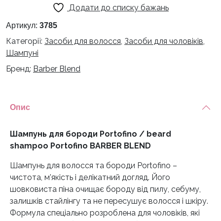
Додати до списку бажань
Portofino
/
Артикул:
3785
beard
Категорії:
Засоби для волосся
,
Засоби для чоловіків
,
shampoo
Шампуні
Portofino
Бренд:
Barber Blend
BARBER
BLEND
кількість
Опис
Шампунь для бороди Portofino / beard
shampoo Portofino BARBER BLEND
Шампунь для волосся та бороди Portofino –
чистота, м’якість і делікатний догляд. Його
шовковиста піна очищає бороду від пилу, себуму,
залишків стайлінгу та не пересушує волосся і шкіру.
Формула спеціально розроблена для чоловіків, які