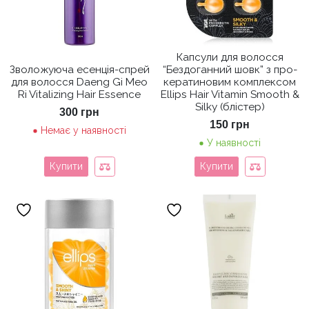
Капсули для волосся
Зволожуюча есенція-спрей
“Бездоганний шовк” з про-
для волосся Daeng Gi Meo
кератиновим комплексом
Ri Vitalizing Hair Essence
Ellips Hair Vitamin Smooth &
Silky (блістер)
300
грн
150
грн
Немає у наявності
У наявності
Купити
Купити