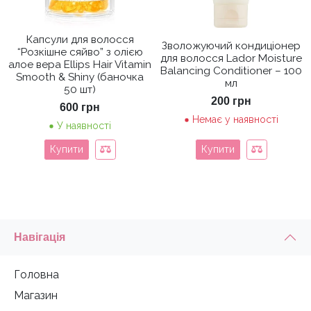
Капсули для волосся
Зволожуючий кондиціонер
“Розкішне сяйво” з олією
для волосся Lador Moisture
алое вера Ellips Hair Vitamin
Balancing Conditioner – 100
Smooth & Shiny (баночка
мл
50 шт)
200
грн
600
грн
Немає у наявності
У наявності
Купити
Купити
Навігація
Головна
Магазин