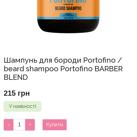
Шампунь для бороди Portofino /
beard shampoo Portofino BARBER
BLEND
215
грн
У наявності
Шампунь
-
+
Купити
для
бороди