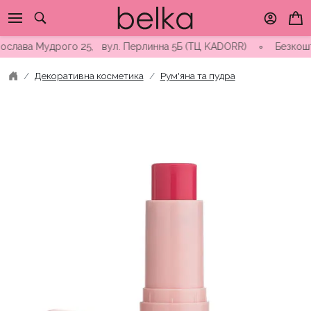
Skip
to
content
слава Мудрого 25, вул. Перлинна 5Б (ТЦ KADORR) ∘ Безкоштовна
Декоративна косметика
Рум'яна та пудра