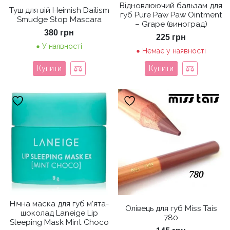
Відновлюючий бальзам для
Туш для вій Heimish Dailism
губ Pure Paw Paw Ointment
Smudge Stop Mascara
– Grape (виноград)
380
грн
225
грн
У наявності
Немає у наявності
Купити
Купити
Нічна маска для губ м’ята-
Олівець для губ Miss Tais
шоколад Laneige Lip
780
Sleeping Mask Mint Choco