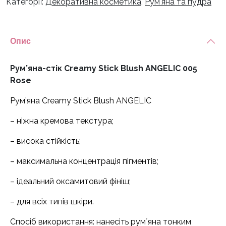
Категорії:
Декоративна косметика
,
Рум'яна та пудра
Опис
Рум’яна-стік Creamy Stick Blush ANGELIC 005
Rose
Рум’яна Creamy Stick Blush ANGELIC
– ніжна кремова текстура;
– висока стійкість;
– максимальна концентрація пігментів;
– ідеальний оксамитовий фініш;
– для всіх типів шкіри.
Спосіб використання: нанесіть румʼяна тонким