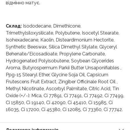
відмінно матує.
Склад:
Isododecane, Dimethicone,
Trimethylsiloxysilicate, Polybutene, Isocetyl Stearate,
Isohexadecane, Kaolin, Disteardimonium Hectorite,
Synthetic Beeswax, Silica Dimethyl Silylate, Glyceryl
Behenate/Eicosadioate, Propylene Carbonate,
Hydrogenated Polyisobutene, Soybean Glycerides
Aroma, Butyrospermum Parkii Butter Unsaponifiables ,
Ppg-15 Stearyl Ether, Glycine Soja Oil, Capsicum
Frutescens Fruit Extract, Zingiber Officinale Root Oil ,
Methyl Nicotinate, Ascorbyl Palmitate, Citric Acid, Tin
Oxide (+/-): Mica, Ci 77891, Ci 77491, Ci 77492, Ci 77499,
Ci 15850, Ci 19140, Ci 42090, Ci 45410, Ci 15985, Ci
16035, Ci 17200, Ci 45380, Ci 12085, Ci 73360, Ci 77742.