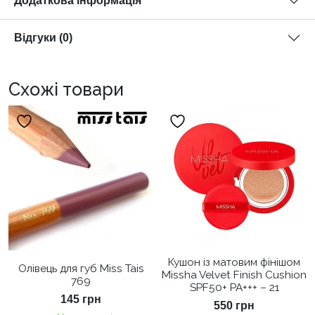
Додаткова інформація
Відгуки (0)
Схожі товари
Кушон із матовим фінішом
Олівець для губ Miss Tais
Missha Velvet Finish Cushion
769
SPF50+ PA+++ – 21
145
грн
550
грн