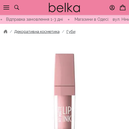
Skip
to
content
дправка замовлення 1-3 дні ∘ Магазини в Одесі: вул. Ніни Стр
Декоративна косметика
Губи