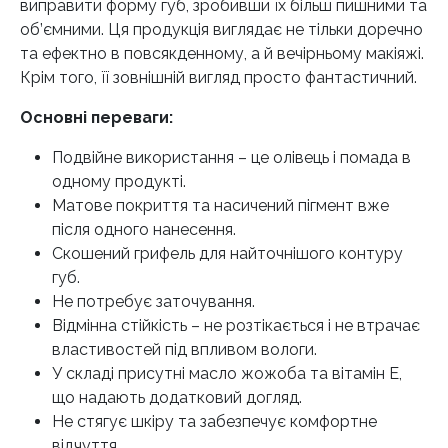
виправити форму губ, зробивши їх більш пишними та
об’ємними. Ця продукція виглядає не тільки доречно
та ефектно в повсякденному, а й вечірньому макіяжі.
Крім того, її зовнішній вигляд просто фантастичний.
Основні переваги:
Подвійне використання – це олівець і помада в
одному продукті.
Матове покриття та насичений пігмент вже
після одного нанесення.
Скошений грифель для найточнішого контуру
губ.
Не потребує заточування.
Відмінна стійкість – не розтікається і не втрачає
властивостей під впливом вологи.
У складі присутні масло жожоба та вітамін Е,
що надають додатковий догляд.
Не стягує шкіру та забезпечує комфортне
відчуття.