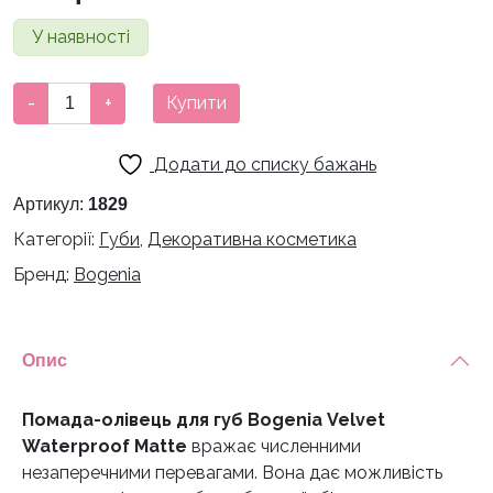
У наявності
ПОМАДА-
-
+
Купити
ОЛІВЕЦЬ
ВОДОСТІЙКА
Додати до списку бажань
ДЛЯ
ГУБ
Артикул:
1829
BOGENIA
Категорії:
Губи
,
Декоративна косметика
VELVET
Бренд:
Bogenia
WATERPROOF
MATTE,
003
BROWN
Опис
MELON
кількість
Помада-олівець для губ Bogenia Velvet
Waterproof Matte
вражає численними
незаперечними перевагами. Вона дає можливість