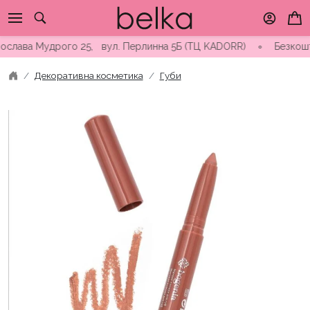
Skip
to
content
лава Мудрого 25, вул. Перлинна 5Б (ТЦ KADORR) ∘ Безкоштовна 
Декоративна косметика
Губи