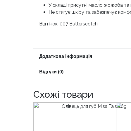
У складі присутні масло жожоба та 
Не стягує шкіру та забезпечує комф
Відтінок: 007 Butterscotch
Додаткова інформація
Відгуки (0)
Схожі товари