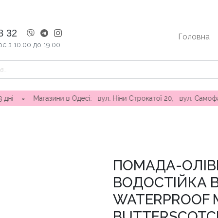
8 32
Головна
є з 10.00 до 19.00
ини в Одесі: вул. Ніни Строкатої 20, вул. Самофалова ( Каман
ПОМАДА-ОЛІВ
ВОДОСТІЙКА B
WATERPROOF M
BUTTERSCOTC