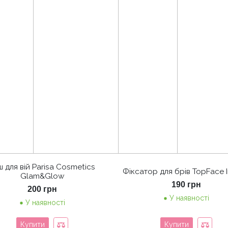
ш для вій Parisa Cosmetics
Фіксатор для брів TopFace I
Glam&Glow
190
грн
200
грн
У наявності
У наявності
Купити
Купити