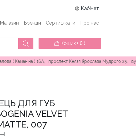
Кабінет
Магазин
Бренди
Сертифікати
Про нас
Кошик (
)
0
іна ) 16А, проспект Князя Ярослава Мудрого 25, вул. Перлинна 
ЕЦЬ ДЛЯ ГУБ
OGENIA VELVET
ATTE, 007
H