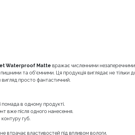
et Waterproof Matte
вражає численними незаперечними 
 пишними та об’ємними. Ця продукція виглядає не тільки 
ній вигляд просто фантастичний.
і помада в одному продукті.
нт вже після одного нанесення.
 контуру губ.
 і не втрачає властивостей під впливом вологи.