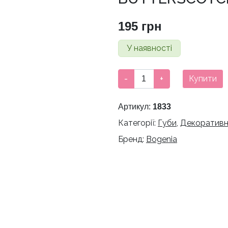
195
грн
У наявності
ПОМАДА-
-
+
Купити
ОЛІВЕЦЬ
ДЛЯ
Артикул:
1833
ГУБ
Категорії:
Губи
,
Декоративн
ВОДОСТІЙКА
BOGENIA
Бренд:
Bogenia
VELVET
WATERPROOF
MATTE,
007
BUTTERSCOTCH
кількість