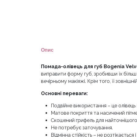
Опис
Помада-олівець для губ Bogenia Velv
виправити форму губ, зробивши їх більш
вечірньому макіяжі. Крім того, її зовніш
Основні переваги:
Подвійне використання – це олівець 
Матове покриття та насичений пігме
Скошений грифель для найточнішого
Не потребує заточування.
Відмінна стійкість – не розтікається