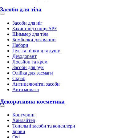
Засоби для тіла
Засоби для ніг
Захист від сонця SPF
Шиммер для тіла
Бомбочки для ванни
Набори
Гелі та пінки для душу
Дезодорант
Лосьйон та крем
Засоби для рук
Олійка для засмаги
Скраб
Антицелюлітні засоби
Автозасмага
Декоративна косметика
Контуринг
Хайлайтер
Тональні засоби та консилери
Брови
Очі