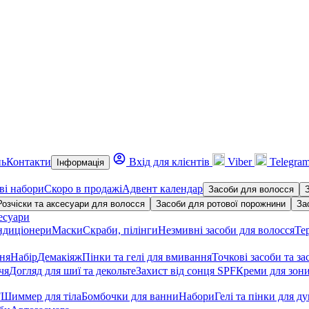
нь
Контакти
Вхід для клієнтів
Viber
Telegra
Інформація
ві набори
Скоро в продажі
Адвент календар
Засоби для волосся
Розчіски та аксесуари для волосся
Засоби для ротової порожнини
За
есуари
ндиціонери
Маски
Скраби, пілінги
Незмивні засоби для волосся
Те
ння
Набір
Демакіяж
Пінки та гелі для вмивання
Точкові засоби та за
чя
Догляд для шиї та декольте
Захист від сонця SPF
Креми для зони
F
Шиммер для тіла
Бомбочки для ванни
Набори
Гелі та пінки для д