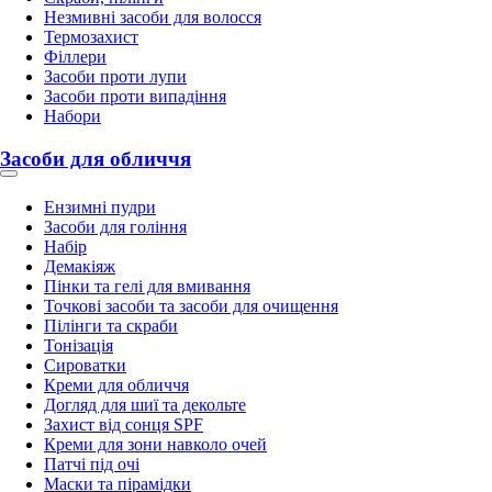
Незмивні засоби для волосся
Термозахист
Філлери
Засоби проти лупи
Засоби проти випадіння
Набори
Засоби для обличчя
Ензимні пудри
Засоби для гоління
Набір
Демакіяж
Пінки та гелі для вмивання
Точкові засоби та засоби для очищення
Пілінги та скраби
Тонізація
Сироватки
Креми для обличчя
Догляд для шиї та декольте
Захист від сонця SPF
Креми для зони навколо очей
Патчі під очі
Маски та пірамідки