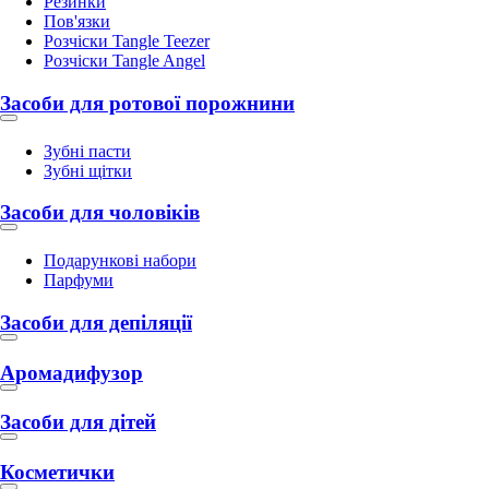
Резинки
Пов'язки
Розчіски Tangle Teezer
Розчіски Tangle Angel
Засоби для ротової порожнини
Зубні пасти
Зубні щітки
Засоби для чоловіків
Подарункові набори
Парфуми
Засоби для депіляції
Аромадифузор
Засоби для дітей
Косметички