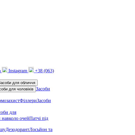
m
Instagram
+38 (063)
Засоби для обличчя
Засоби
соби для чоловіків
рмозахист
Філлери
Засоби
соби для
 навколо очей
Патчі під
ушу
Дезодорант
Лосьйон та