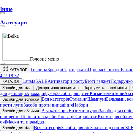
Інше
Аксесуари
Головне меню
Головна
Бренди
Сертифікати
Про нас
Список Бажа
КАТАЛОГ
427 18 32
Lattafa
SALE
Активатори росту
Б'юті-гаджет
Подарунко
КАТАЛОГ
Засоби для тіла
Декоративна косметика
Парфуми та спреї-місти
для депіляції
Аромадифузор
Засоби для дітей
Косметички
Інше
Акс
Вся категорія
Стайлінг
Шампуні
Бальзами, ко
Засоби для волосся
проти лупи
Засоби проти випадіння
Набори
Вся категорія
Ензимні пудри
Засоби для голі
Засоби для обличчя
очищення
Пілінги та скраби
Тонізація
Сироватки
Креми для облич
очі
Маски та пірамідки
Вся категорія
Засоби для ніг
Захист від сонця SP
Засоби для тіла