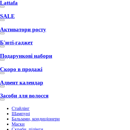
Lattafa
SALE
Активатори росту
Б'юті-гаджет
Подарункові набори
Скоро в продажі
Адвент календар
Засоби для волосся
Стайлінг
Шампуні
Бальзами, кондиціонери
Маски
Скраби, пілінги