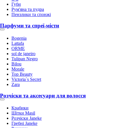
Губи
Рум'яна та пудра
Пензлики та спонжі
Парфуми та спреї-місти
Bogenia
Lattafa
ORME
sol de janeiro
Tulipan Negro
Bilou
Morale
Top Beauty
Victoria`s Secret
Zara
Розчіски та аксесуари для волосся
Крабики
Щітки Masil
Розчіски Janeke
Гребні Janeke