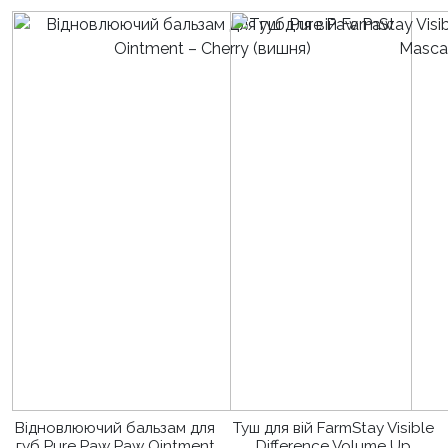
Відновлюючий бальзам для
Туш для вій FarmStay Visible
губ Pure Paw Paw Ointment
Difference Volume Up