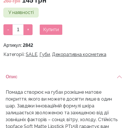
145
грн
260
грн
ціна:
ціна:
У наявності
260 грн.
145 грн.
Помада
-
+
Купити
для
губ
Артикул:
2842
матовая
Категорії:
SALE
,
Губи
,
Декоративна косметика
Topface
Soft
Matte
Lipstick
Опис
-
№13
Помада створює на губах розкішне матове
кількість
покриття, якого ви можете досягти лише в один
шар. Завдяки інноваційній формулі шкіра
залишається зволоженою та захищеною від дії
зовнішніх факторів – сонця, вітру, холоду. Стійкість
topface Soft Matte Lipstick PT158 гарантує вам