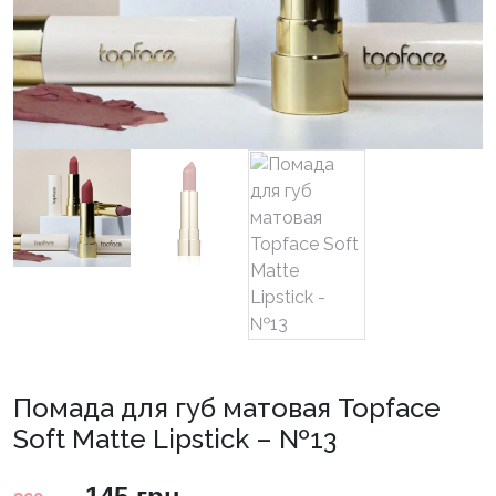
Помада для губ матовая Topface
Soft Matte Lipstick – №13
Оригінальна
Поточна