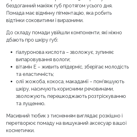
бездоганний макіяж губ протягом усього дня.
Помада має відмінну пігментацію, яка робить
відтінки соковитими і виразними.
До складу помади увійшли компоненти, які ніжно
дбають про шкіру губ:
гіалуронова кислота – зволожує, зупиняє
випаровування вологи;
вітамін Е – живить епідерміс, зберігає молодість
та еластичність;
олії жожоба, кокоса, макадамії – пом’якшують
шкіру, насичують корисними речовинами,
зволожують, перешкоджають розтріскуванню
та лущенню.
Масивний тюбик з тисненням виглядає розкішно і
перетворює помаду на вишуканий аксесуар вашої
косметички.