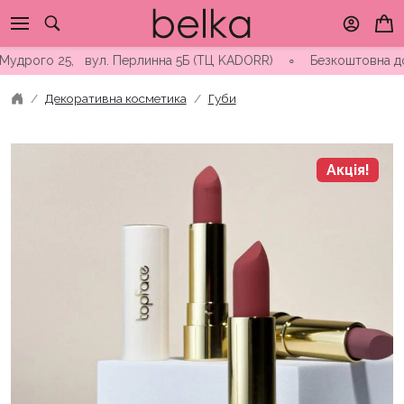
Skip
to
content
рого 25, вул. Перлинна 5Б (ТЦ KADORR) ∘ Безкоштовна доставка 
Декоративна косметика
Губи
Акція!