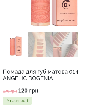
Помада для губ матова 014
ANGELIC BOGENIA
Оригінальна
Поточна
120
грн
170
грн
ціна:
ціна:
У наявності