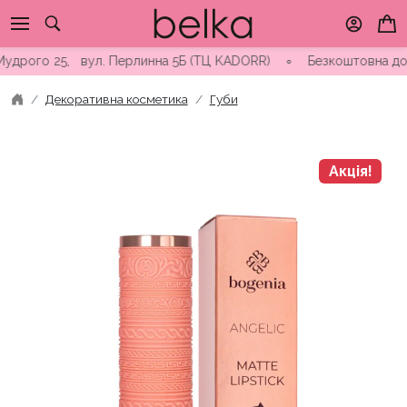
Skip
to
content
рого 25, вул. Перлинна 5Б (ТЦ KADORR) ∘ Безкоштовна доставка 
Декоративна косметика
Губи
Акція!