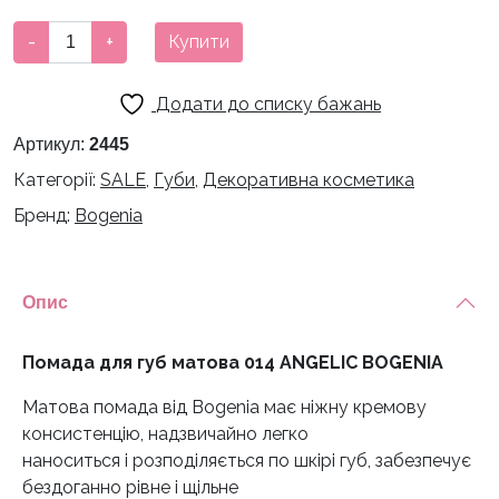
170 грн.
120 грн.
Помада
-
+
Купити
для
губ
Додати до списку бажань
матова
014
Артикул:
2445
ANGELIC
Категорії:
SALE
,
Губи
,
Декоративна косметика
BOGENIA
Бренд:
Bogenia
кількість
Опис
Помада для губ матова 014 ANGELIC BOGENIA
Матова помада від Bogenia має ніжну кремову
консистенцію, надзвичайно легко
наноситься і розподіляється по шкірі губ, забезпечує
бездоганно рівне і щільне