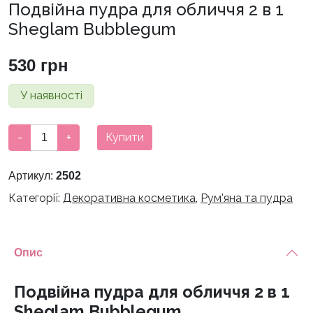
Подвійна пудра для обличчя 2 в 1
Sheglam Bubblegum
530
грн
У наявності
Подвійна
-
+
Купити
пудра
для
Артикул:
2502
обличчя
Категорії:
Декоративна косметика
,
Рум'яна та пудра
2
в
1
Sheglam
Опис
Bubblegum
кількість
Подвійна пудра для обличчя 2 в 1
Sheglam Bubblegum