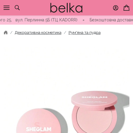
Skip
to
content
25, вул. Перлинна 5Б (ТЦ KADORR) ∘ Безкоштовна доставка від 
Декоративна косметика
Рум'яна та пудра