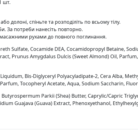
1 шт.
 або долоні, спіньте та розподіліть по всьому тілу.
би. За потреби нанесіть повторно.
 масажними рухами до повного поглинання.
reth Sulfate, Cocamide DEA, Cocamidоpropyl Betaine, Sodiu
ract, Prunus Amygdalus Dulcis (Sweet Almond) Oil, Parfum, C
Liquidum, Bis-Diglyceryl Polyacyladipate-2, Cera Alba, Methy
 Parfum, Tocopheryl Acetate, Aqua, Sodium Saccharin, Fluorp
Butyrospermum Parkii (Shea) Butter, Caprylic/Capric Triglyce
idium Guajava (Guava) Extract, Phenoxyethanol, Ethylhexylg