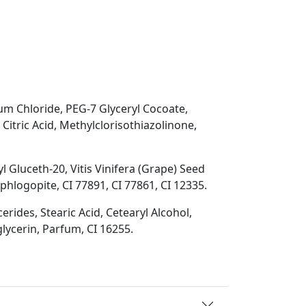
m Сhloride, PEG-7 Glyceryl Cocoate,
itric Acid, Methylclorisothiazolinone,
l Gluceth-20, Vitis Vinifera (Grape) Seed
hlogopite, CI 77891, CI 77861, CI 12335.
rides, Stearic Acid, Cetearyl Alcohol,
lycerin, Parfum, CI 16255.