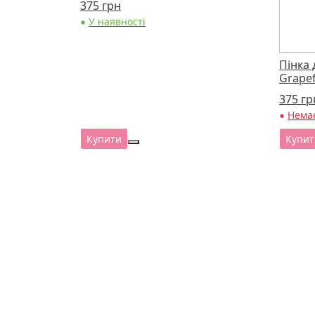
375
грн
У наявності
Пінка 
Grapef
375
гр
Немає
Купити
Купит