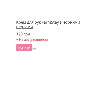
Крем для рук FarmStay з чорними
перлами
120
грн
Немає у наявності
Купити