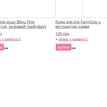
для душу Bilou Pink
Крем для рук FarmStay з
ruit, рожевий грейпфрут
екстрактом оливи
н
120
грн
 у наявності
Немає у наявності
и
Купити