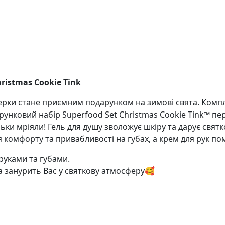
ristmas Cookie Tink
керки стане приємним подарунком на зимові свята. Компле
рунковий набір Superfood Set Christmas Cookie Tink™ п
льки мріяли! Гель для душу зволожує шкіру та дарує свя
я комфорту та привабливості на губах, а крем для рук по
руками та губами.
 занурить Вас у святкову атмосферу🥰