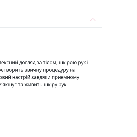
ксний догляд за тілом, шкірою рук і
еретворить звичну процедуру на
тковий настрій завдяки приємному
м’якшує та живить шкіру рук.