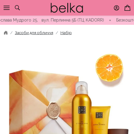
Skip
to
content
а Мудрого 25, вул. Перлинна 5Б (ТЦ KADORR) ∘ Безкоштовна дос
Засоби для обличчя
Набір