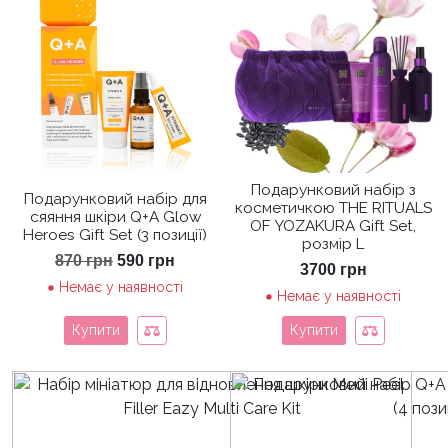
Подарунковий набір з
Подарунковий набір для
косметичкою THE RITUALS
сяяння шкіри Q+A Glow
OF YOZAKURA Gift Set,
Heroes Gift Set (3 позиції)
розмір L
Оригінальна
Поточна
870
грн
590
грн
3700
грн
ціна:
ціна:
Немає у наявності
870 грн.
590 грн.
Немає у наявності
Купити
Купити