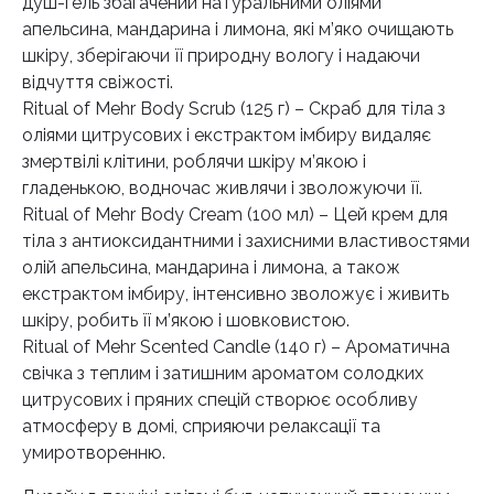
душ-гель збагачений натуральними оліями
апельсина, мандарина і лимона, які м’яко очищають
шкіру, зберігаючи її природну вологу і надаючи
відчуття свіжості.
Ritual of Mehr Body Scrub (125 г) – Скраб для тіла з
оліями цитрусових і екстрактом імбиру видаляє
змертвілі клітини, роблячи шкіру м’якою і
гладенькою, водночас живлячи і зволожуючи її.
Ritual of Mehr Body Cream (100 мл) – Цей крем для
тіла з антиоксидантними і захисними властивостями
олій апельсина, мандарина і лимона, а також
екстрактом імбиру, інтенсивно зволожує і живить
шкіру, робить її м’якою і шовковистою.
Ritual of Mehr Scented Candle (140 г) – Ароматична
свічка з теплим і затишним ароматом солодких
цитрусових і пряних спецій створює особливу
атмосферу в домі, сприяючи релаксації та
умиротворенню.