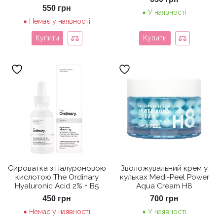
550
грн
У наявності
Немає у наявності
Купити
Купити
Сироватка з гіалуроновою
Зволожувальний крем у
кислотою The Ordinary
кульках Medi-Peel Power
Hyaluronic Acid 2% + B5
Aqua Cream H8
450
грн
700
грн
Немає у наявності
У наявності