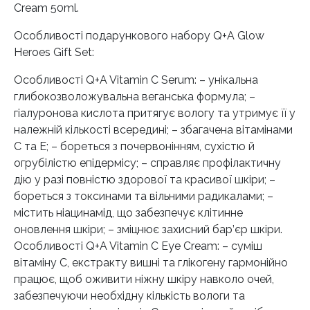
Cream 50ml.
Особливості подарункового набору Q+A Glow
Heroes Gift Set:
Особливості Q+A Vitamin C Serum: – унікальна
глибокозволожувальна веганська формула; –
гіалуронова кислота притягує вологу та утримує її у
належній кількості всередині; – збагачена вітамінами
С та Е; – бореться з почервонінням, сухістю й
огрубілістю епідермісу; – справляє профілактичну
дію у разі повністю здорової та красивої шкіри; –
бореться з токсинами та вільними радикалами; –
містить ніацинамід, що забезпечує клітинне
оновлення шкіри; – зміцнює захисний бар’єр шкіри.
Особливості Q+A Vitamin C Eye Cream: – суміш
вітаміну С, екстракту вишні та глікогену гармонійно
працює, щоб оживити ніжну шкіру навколо очей,
забезпечуючи необхідну кількість вологи та