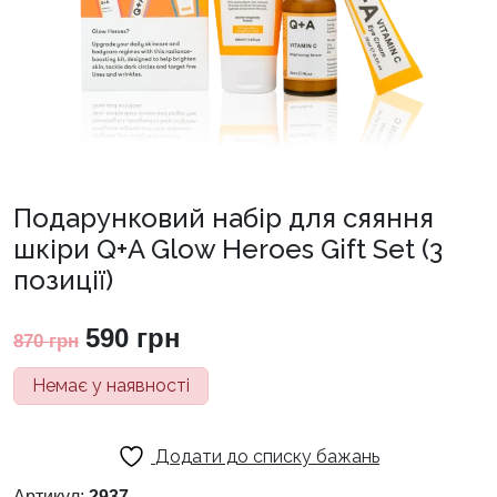
Подарунковий набір для сяяння
шкіри Q+A Glow Heroes Gift Set (3
позиції)
Оригінальна
Поточна
590
грн
870
грн
ціна:
ціна:
Немає у наявності
870 грн.
590 грн.
Додати до списку бажань
Артикул:
2937