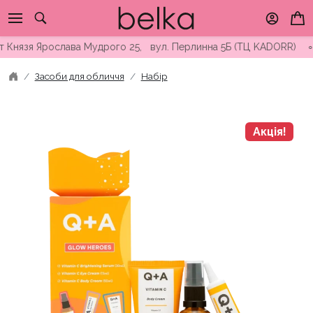
Skip
to
content
язя Ярослава Мудрого 25, вул. Перлинна 5Б (ТЦ KADORR) ∘ Безк
Засоби для обличчя
Набір
Акція!