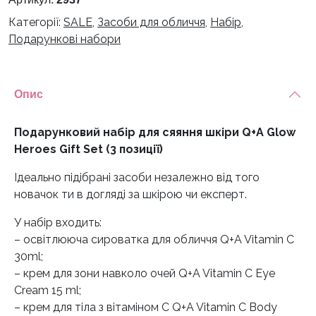
Категорії:
SALE
,
Засоби для обличчя
,
Набір
,
Подарункові набори
Опис
Подарунковий набір для сяяння шкіри Q+A Glow
Heroes Gift Set (3 позиції)
Ідеально підібрані засоби незалежно від того
новачок ти в догляді за шкірою чи експерт.
У набір входить:
– освітлююча сироватка для обличчя Q+A Vitamin C
30ml;
– крем для зони навколо очей Q+A Vitamin C Eye
Cream 15 ml;
– крем для тіла з вітаміном С Q+A Vitamin C Body