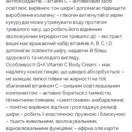
антиоксидантів; – вітамін С – антивіковий засіб
освітлює, вирівнює тон шкіри і допомагає підвищити
вироблення колагену; – глікоген витягнутий із зерен
кукурудзи може утримувати воду протягом
тривалого часу, що робить його відмінним
зволожуючим інгредієнтом тривалої дії; – екстракт
вишні має вражаючий набір вітамінів A, B, C, і D,
допомагає освіжити шкіру, надаючи їй більш
здорового та молодого вигляду.
Особливості Q+A Vitamin C Body Cream: – має
надлегку консистенцію, що швидко абсорбується; –
не залишає липкої плівки чи жирності на тілі;
збагачений вітаміном С – сильним освітлювальним
компонентом; – активно бореться з тьмяністю,
пігментними плямами, «симптомами» знебарвлення;
– помітно вирівнює відтінок і розгладжує рельєф
шкіри; – робить її еластичною, пружною і блискучою;
– тішить живильними, зволожувальними,
відновлювальними функціями; – ефірна олія каріте