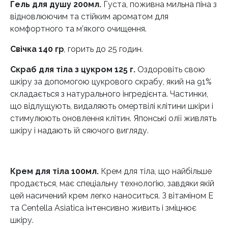
Гель для душу 200мл.
Густа, поживна мильна піна з
відновлюючим та стійким ароматом для
комфортного та м’якого очищення.
Свічка 140 гр
,
горить до 25 годин.
Скраб для тіла з цукром 125 г.
Оздоровіть свою
шкіру за допомогою цукрового скрабу, який на 91%
складається з натурального інгредієнта. Частинки,
що відлущують, видаляють омертвілі клітини шкіри і
стимулюють оновлення клітин. Японські олії живлять
шкіру і надають їй сяючого вигляду.
Крем для тіла 100мл.
Крем для тіла, що найбільше
продається, має спеціальну технологію, завдяки якій
цей насичений крем легко наноситься. З вітаміном Е
та Centella Asiatica інтенсивно живить і зміцнює
шкіру.