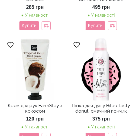
285
грн
495
грн
У наявності
У наявності
Купити
Купити
Крем для рук FarmStay з
Пінка для душу Bilou Tasty
кокосом
donut, смачний пончик
120
грн
375
грн
У наявності
У наявності