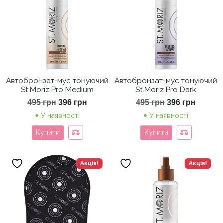
Автобронзат-мус тонуючий
Автобронзат-мус тонуючий
St.Moriz Pro Medium
St.Moriz Pro Dark
Оригінальна
Поточна
Оригінальна
Поточ
495
грн
396
грн
495
грн
396
грн
ціна:
ціна:
ціна:
ціна:
У наявності
У наявності
495 грн.
396 грн.
495 грн.
396 гр
Купити
Купити
Акція!
Акція!