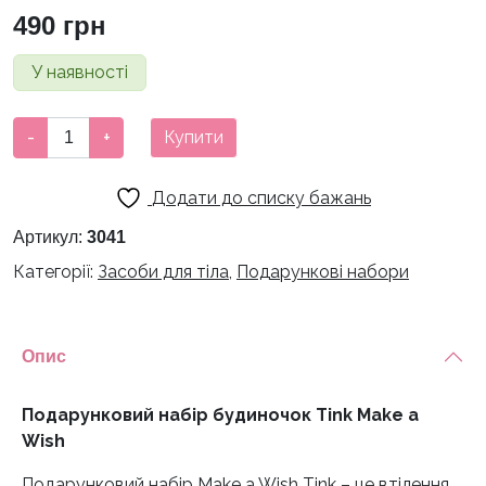
490
грн
У наявності
Подарунковий
-
+
Купити
набір
будиночок
Додати до списку бажань
Tink
Make
Артикул:
3041
a
Категорії:
Засоби для тіла
,
Подарункові набори
Wish
кількість
Опис
Подарунковий набір будиночок Tink Make a
Wish
Подарунковий набір Make a Wish Tink – це втілення