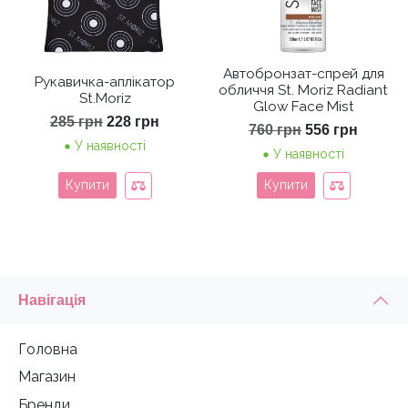
Автобронзат-спрей для
Рукавичка-аплікатор
обличчя St. Moriz Radiant
St.Moriz
Glow Face Mist
Оригінальна
Поточна
285
грн
228
грн
Оригінальна
Поточ
760
грн
556
грн
ціна:
ціна:
ціна:
ціна:
У наявності
285 грн.
228 грн.
У наявності
760 грн.
556 грн
Купити
Купити
Навігація
Головна
Магазин
Бренди