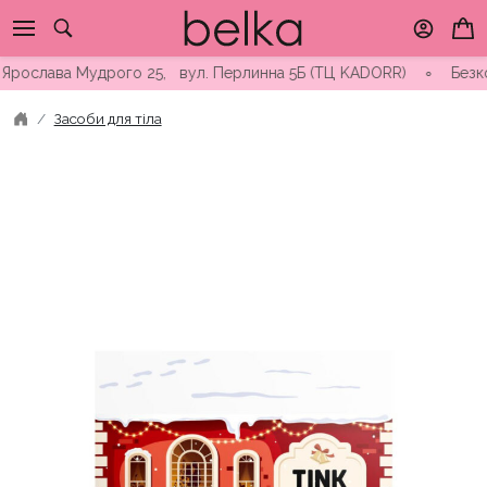
Skip
to
content
ослава Мудрого 25, вул. Перлинна 5Б (ТЦ KADORR) ∘ Безкоштовн
Засоби для тіла