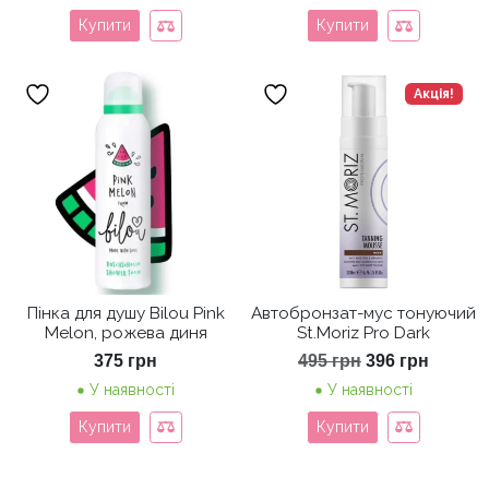
Купити
Купити
Акція!
Пінка для душу Bilou Pink
Автобронзат-мус тонуючий
Melon, рожева диня
St.Moriz Pro Dark
Оригінальна
Поточ
375
грн
495
грн
396
грн
ціна:
ціна:
У наявності
У наявності
495 грн.
396 гр
Купити
Купити