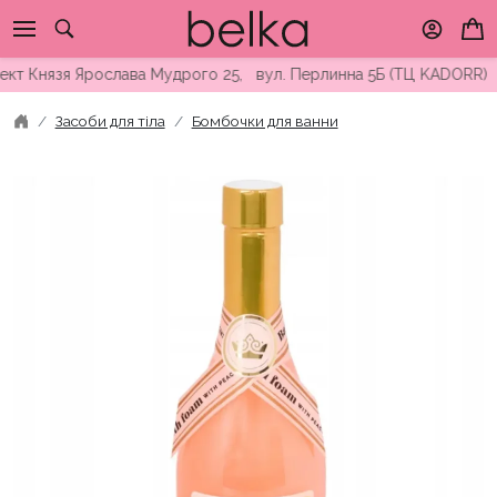
Skip
to
content
 Князя Ярослава Мудрого 25, вул. Перлинна 5Б (ТЦ KADORR) ∘ Б
Засоби для тіла
Бомбочки для ванни