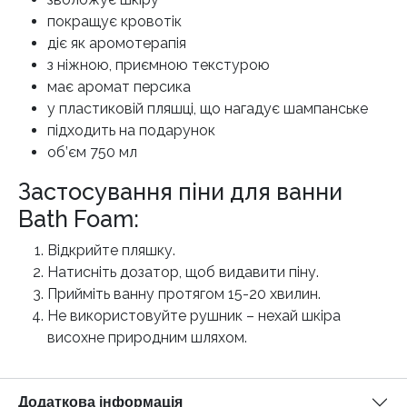
покращує кровотік
діє як аромотерапія
з ніжною, приємною текстурою
має аромат персика
у пластиковій пляшці, що нагадує шампанське
підходить на подарунок
об’єм 750 мл
Застосування піни для ванни
Bath Foam:
Відкрийте пляшку.
Натисніть дозатор, щоб видавити піну.
Прийміть ванну протягом 15-20 хвилин.
Не використовуйте рушник – нехай шкіра
висохне природним шляхом.
Додаткова інформація