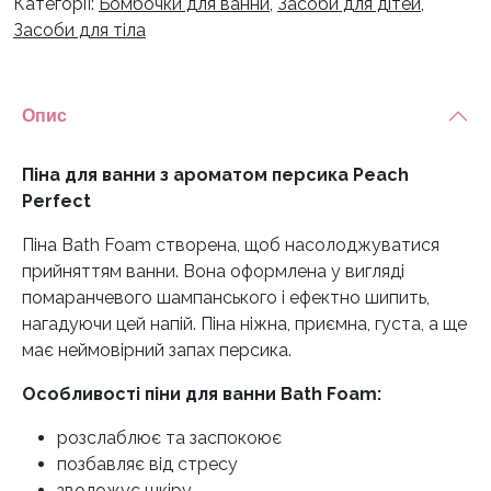
Категорії:
Бомбочки для ванни
,
Засоби для дітей
,
Засоби для тіла
Опис
Піна для ванни з ароматом персика Peach
Perfect
Піна Bath Foam створена, щоб насолоджуватися
прийняттям ванни. Вона оформлена у вигляді
помаранчевого шампанського і ефектно шипить,
нагадуючи цей напій. Піна ніжна, приємна, густа, а ще
має неймовірний запах персика.
Особливості піни для ванни Bath Foam:
розслаблює та заспокоює
позбавляє від стресу
зволожує шкіру