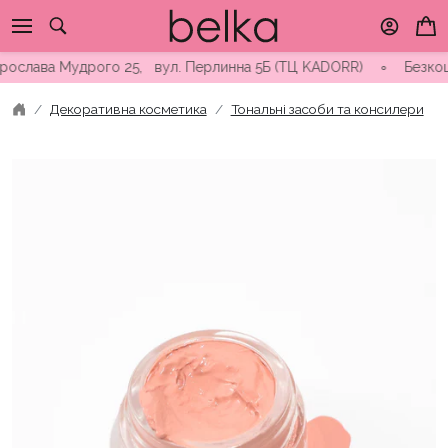
Skip
to
content
лава Мудрого 25, вул. Перлинна 5Б (ТЦ KADORR) ∘ Безкоштовна 
Декоративна косметика
Тональні засоби та консилери