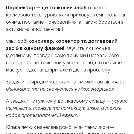
Перфектор — це точковий засіб
із легкою,
кремовою текстурою, який приховує темні кола під
очима, постакне, почервоніння, а також бореться з
активними висипаннями!
уяви собі
консилер, коректор та доглядовий
засіб в одному флаконі.
звучить, як щось на
ідеальному, правда? саме тому ми і назвали його
перфектор. це точковий унісекс-засіб, що не лише
маскує недоліки шкіри, але й діє на проблему.
Завдяки природним воскам та емолентам він
лягає
рівномірно та не скочується у мікрозморшках.
А завдяки потужному доглядовому складу —
усуває
тьмяність, тонізує та пом’якшує шкіру, а також
надає протизапальний ефект.
Кілька легких нанесень ромбічним пензликом — і