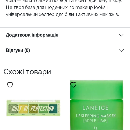
voila — маєш свіжий погляд та ніби підсвічену шкіру.
Це твоя база для щоденних no makeup looks і
універсальний хелпер для більш активних макіяжів.
Додаткова інформація
Відгуки (0)
Схожі товари