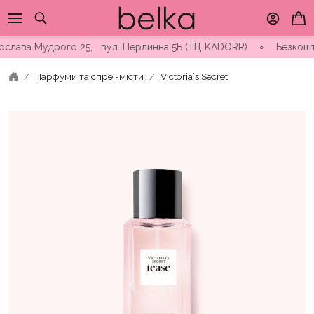
Skip
to
content
лава Мудрого 25, вул. Перлинна 5Б (ТЦ KADORR) ∘ Безкоштовна 
Парфуми та спреї-місти
Victoria`s Secret