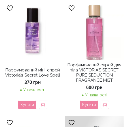
Парфумований спрей для
Парфумований міні-спрей
тіла VICTORIA’S SECRET
Victoria’s Secret Love Spell
PURE SEDUCTION
FRAGRANCE MIST
370
грн
600
грн
У наявності
У наявності
Купити
Купити