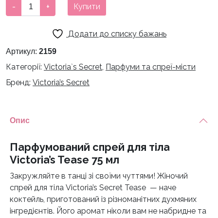
Парфумований
-
+
Купити
спрей
для
Додати до списку бажань
тіла
Victoria's
Артикул:
2159
Tease
Категорії:
Victoria`s Secret
,
Парфуми та спреї-місти
75
Бренд:
Victoria’s Secret
мл
кількість
Опис
Парфумований спрей для тіла
Victoria’s Tease 75 мл
Закружляйте в танці зі своїми чуттями! Жіночий
спрей для тіла Victoria’s Secret Tease — наче
коктейль, приготований із різноманітних духмяних
інгредієнтів. Його аромат ніколи вам не набридне та