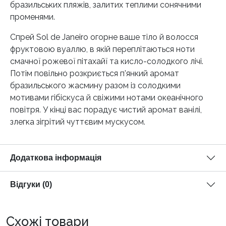
бразильських пляжів, залитих теплими сонячними
променями.
Спрей Sol de Janeiro огорне ваше тіло й волосся
фруктовою вуаллю, в якій переплітаються ноти
смачної рожевої пітахайї та кисло-солодкого лічі.
Потім повільно розкриється п’янкий аромат
бразильського жасмину разом із солодкими
мотивами гібіскуса й свіжими нотами океанічного
повітря. У кінці вас порадує чистий аромат ванілі,
злегка зігрітий чуттєвим мускусом.
Додаткова інформація
Відгуки (0)
Схожі товари