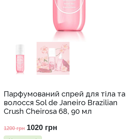
Парфумований спрей для тіла та
волосся Sol de Janeiro Brazilian
Crush Cheirosa 68, 90 мл
Оригінальна
Поточна
1020
грн
1200
грн
ціна:
ціна: