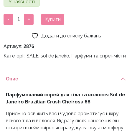
У наявності
1200 грн.
1020 грн.
Парфумований
-
+
Купити
спрей
для
Додати до списку бажань
тіла
та
Артикул:
2876
волосся
Категорії:
SALE
,
sol de janeiro
,
Парфуми та спреї-місти
Sol
de
Janeiro
Опис
Brazilian
Crush
Cheirosa
Парфумований спрей для тіла та волосся Sol de
68,
Janeiro Brazilian Crush Cheirosa 68
90
Приємно освіжить вас і чудово ароматизує шкіру
мл
всього тіла й волосся. Відразу після нанесення він
кількість
створить неймовірно яскраву, культову атмосферу