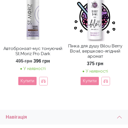
Пінка для душу Bilou Berry
Автобронзат-мус тонуючий
Bowl, вершково-ягідний
St.Moriz Pro Dark
аромат
Оригінальна
Поточна
495
грн
396
грн
375
грн
ціна:
ціна:
У наявності
495 грн.
396 грн.
У наявності
Купити
Купити
Навігація