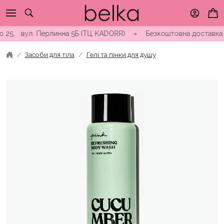
Skip
to
content
25, вул. Перлинна 5Б (ТЦ KADORR) ∘ Безкоштовна доставка від 
Засоби для тіла
Гелі та пінки для душу