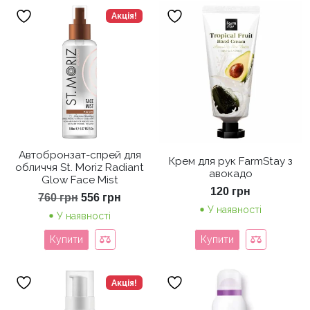
Акція!
Автобронзат-спрей для
Крем для рук FarmStay з
обличчя St. Moriz Radiant
авокадо
Glow Face Mist
120
грн
Оригінальна
Поточна
760
грн
556
грн
ціна:
ціна:
У наявності
У наявності
760 грн.
556 грн.
Купити
Купити
Акція!