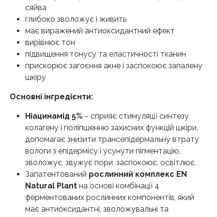
сяйва
глибоко зволожує і живить
має виражений антиоксидантний ефект
вирівнює тон
підвищення тонусу та еластичності тканин
прискорює загоєння акне і заспокоює запалену
шкіру
Основні інгредієнти:
Ніацинамід 5%
– сприяє стимуляції синтезу
колагену і поліпшенню захисних функцій шкіри,
допомагає знизити трансепідермальну втрату
вологи з епідермісу і усунути пігментацію,
зволожує, звужує пори, заспокоює, освітлює.
Запатентований
рослинний комплекс EN
Natural Plant
на основі комбінації 4
ферментованих рослинних компонентів, який
має антиоксидантні, зволожувальні та