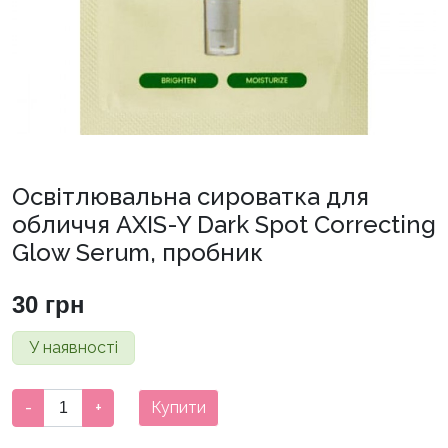
Освітлювальна сироватка для
обличчя AXIS-Y Dark Spot Correcting
Glow Serum, пробник
30
грн
У наявності
Освітлювальна
-
+
Купити
сироватка
для