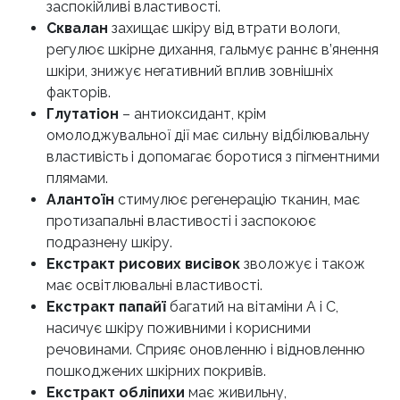
заспокійливі властивості.
Сквалан
захищає шкіру від втрати вологи,
регулює шкірне дихання, гальмує раннє в’янення
шкіри, знижує негативний вплив зовнішніх
факторів.
Глутатіон
– антиоксидант, крім
омолоджувальної дії має сильну відбілювальну
властивість і допомагає боротися з пігментними
плямами.
Алантоїн
стимулює регенерацію тканин, має
протизапальні властивості і заспокоює
подразнену шкіру.
Екстракт рисових висівок
зволожує і також
має освітлювальні властивості.
Екстракт папайї
багатий на вітаміни А і С,
насичує шкіру поживними і корисними
речовинами. Сприяє оновленню і відновленню
пошкоджених шкірних покривів.
Екстракт обліпихи
має живильну,