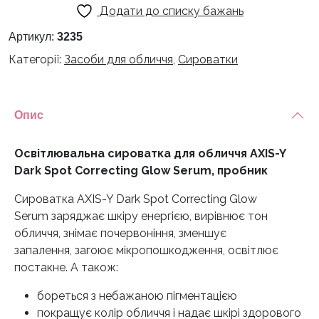
Додати до списку бажань
обличчя
AXIS-
Артикул:
3235
Y
Категорії:
Засоби для обличчя
,
Сироватки
Dark
Spot
Correcting
Опис
Glow
Serum,
пробник
Освітлювальна сироватка для обличчя AXIS-Y
кількість
Dark Spot Correcting Glow Serum, пробник
Сироватка AXIS-Y Dark Spot Correcting Glow
Serum заряджає шкіру енергією, вирівнює тон
обличчя, знімає почервоніння, зменшує
запалення, загоює мікропошкодження, освітлює
постакне. А також:
бореться з небажаною пігментацією
покращує колір обличчя і надає шкірі здорового