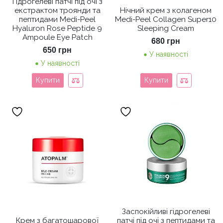
Гідрогелеві патчі під очі з
екстрактом троянди та
Нічний крем з колагеном
пептидами Medi-Peel
Medi-Peel Collagen Super10
Hyaluron Rose Peptide 9
Sleeping Cream
Ampoule Eye Patch
680
грн
650
грн
У наявності
У наявності
Купити
Купити
Заспокійливі гідрогелеві
Крем з багатошарової
патчі під очі з пептидами та