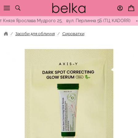
Skip
to
content
зя Ярослава Мудрого 25, вул. Перлинна 5Б (ТЦ KADORR) ∘ Безко
Засоби для обличчя
Сироватки