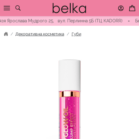
Skip
to
content
я Ярослава Мудрого 25, вул. Перлинна 5Б (ТЦ KADORR) ∘ Безкош
Декоративна косметика
Губи