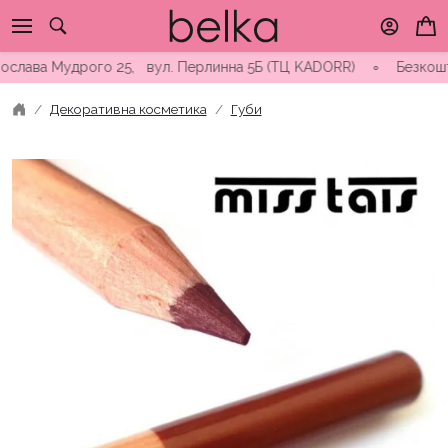
Skip
to
content
лава Мудрого 25, вул. Перлинна 5Б (ТЦ KADORR) ∘ Безкоштовна 
Декоративна косметика
Губи