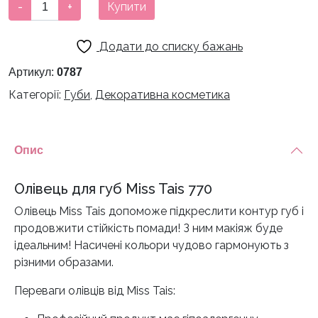
Олівець
-
+
Купити
для
губ
Додати до списку бажань
Miss
Tais
Артикул:
0787
770
Категорії:
Губи
,
Декоративна косметика
кількість
Опис
Олівець для губ Miss Tais 770
Олівець Miss Tais допоможе підкреслити контур губ і
продовжити стійкість помади! З ним макіяж буде
ідеальним! Насичені кольори чудово гармонують з
різними образами.
Переваги олівців від Miss Tais: