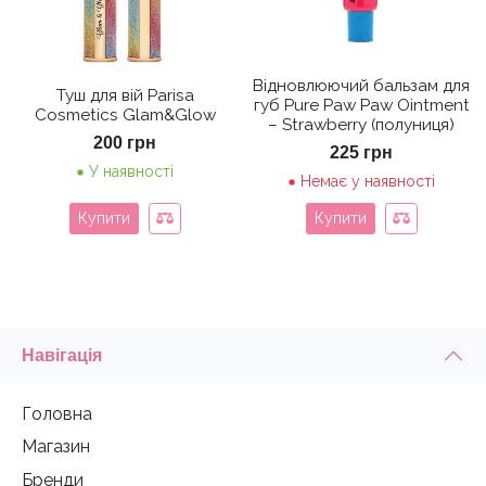
Відновлюючий бальзам для
Туш для вій Parisa
губ Pure Paw Paw Ointment
Cosmetics Glam&Glow
– Strawberry (полуниця)
200
грн
225
грн
У наявності
Немає у наявності
Купити
Купити
Навігація
Головна
Магазин
Бренди