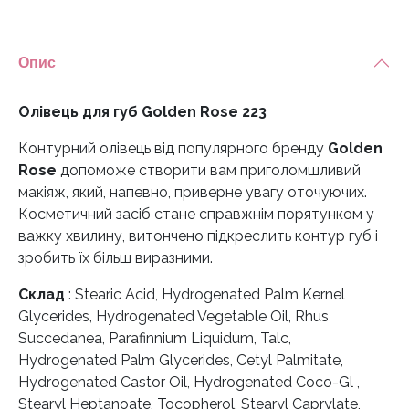
223
кількість
Опис
Олівець для губ Golden Rose 223
Контурний олівець від популярного бренду
Golden
Rose
допоможе створити вам приголомшливий
макіяж, який, напевно, приверне увагу оточуючих.
Косметичний засіб стане справжнім порятунком у
важку хвилину, витончено підкреслить контур губ і
зробить їх більш виразними.
Склад
: Stearic Acid, Hydrogenated Palm Kernel
Glycerides, Hydrogenated Vegetable Oil, Rhus
Succedanea, Parafinnium Liquidum, Talc,
Hydrogenated Palm Glycerides, Cetyl Palmitate,
Hydrogenated Castor Oil, Hydrogenated Coco-Gl ,
Stearyl Heptanoate, Tocopherol, Stearyl Caprylate,