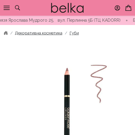
Skip
to
content
зя Ярослава Мудрого 25, вул. Перлинна 5Б (ТЦ KADORR) ∘ Безко
Декоративна косметика
Губи