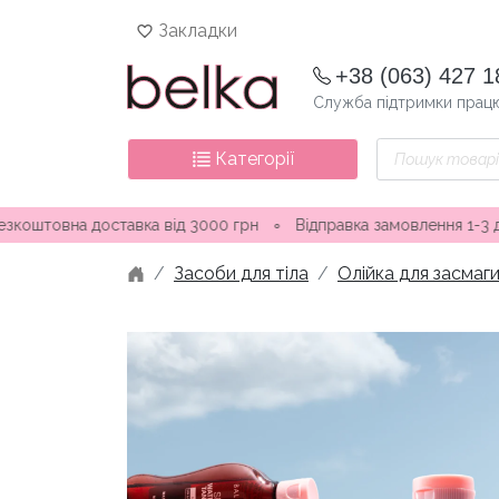
Skip
Закладки
to
content
+38 (063) 427 1
Служба підтримки працю
Пошук
Категорії
товарів
 доставка від 3000 грн
∘
Відправка замовлення 1-3 дні ∘ Маг
Засоби для тіла
Олійка для засмаг