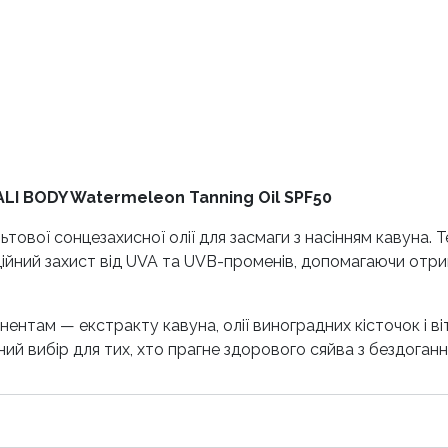
BALI BODY Watermeleon Tanning Oil SPF50
тової сонцезахисної олії для засмаги з насінням кавуна. 
йний захист від UVA та UVB-променів, допомагаючи отрим
нтам — екстракту кавуна, олії виноградних кісточок і ві
ний вибір для тих, хто прагне здорового сяйва з бездоган