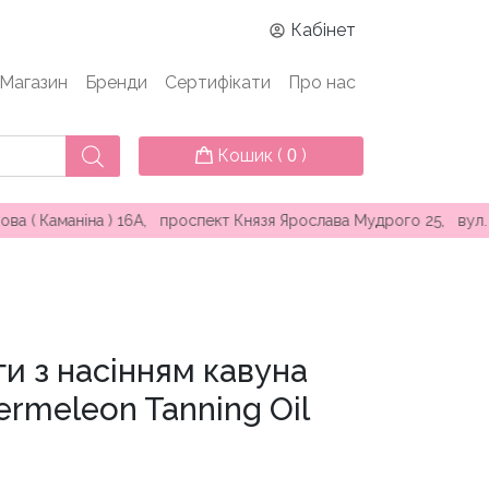
Кабінет
Магазин
Бренди
Сертифікати
Про нас
Кошик (
)
0
аніна ) 16А, проспект Князя Ярослава Мудрого 25, вул. Перлин
ги з насінням кавуна
rmeleon Tanning Oil