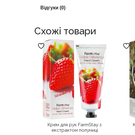
Відгуки (0)
Схожі товари
Крем для рук FarmStay з
екстрактом полуниці