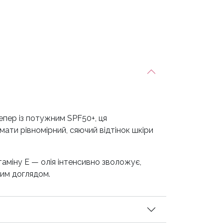
Тепер із потужним SPF50+, ця
ати рівномірний, сяючий відтінок шкіри
таміну Е — олія інтенсивно зволожує,
ним доглядом.