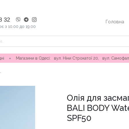
8 32
Головна
є з 10.00 до 19.00
азини в Одесі: вул. Ніни Строкатої 20, вул. Самофалова ( Кам
и
Олія для засма
BALI BODY Wate
SPF50