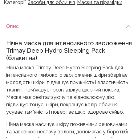
Категорії:
Засоби для обличчя
,
Маски та пірамідки
Опис
Нічна маска для інтенсивного зволоження
Trimay Deep Hydro Sleeping Pack
(блакитна)
Нічна маска Trimay Deep Hydro Sleeping Pack для
інтенсивного глибокого зволоження шкіри зберігає
молодість шкіри, підвищує пружність і еластичність
тканин, пом’якшує і розгладжує шкірний покрив.
Маска має ревіталізуючу та відновлюючу дію,
підвищує тонус шкіри, покращує колір обличчя,
усуває тьм”яність і повертає шкірі здорове сяйво.
Нічна маска насичує шкіру поживними речовинами
та заповнює нестачу вологи, допомагає у боротьбі