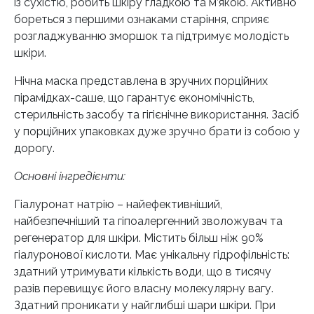
із сухістю, робить шкіру гладкою та м’якою. Активно
бореться з першими ознаками старіння, сприяє
розгладжуванню зморшок та підтримує молодість
шкіри.
Нічна маска представлена ​​в зручних порційних
пірамідках-саше, що гарантує економічність,
стерильність засобу та гігієнічне використання. Засіб
у порційних упаковках дуже зручно брати із собою у
дорогу.
Основні інгредієнти:
Гіалуронат натрію – найефективніший,
найбезпечніший та гіпоалергенний зволожувач та
регенератор для шкіри. Містить більш ніж 90%
гіалуронової кислоти. Має унікальну гідрофільність:
здатний утримувати кількість води, що в тисячу
разів перевищує його власну молекулярну вагу.
Здатний проникати у найглибші шари шкіри. При