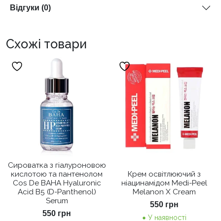
Відгуки (0)
Схожі товари
Сироватка з гіалуроновою
кислотою та пантенолом
Крем освітлюючий з
Cos De BAHA Hyaluronic
ніацинамідом Medi-Peel
Acid B5 (D-Panthenol)
Melanon X Cream
Serum
550
грн
550
грн
У наявності