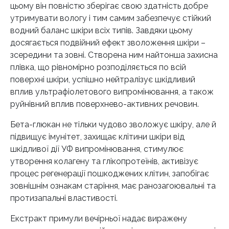
цьому він повністю зберігає свою здатність добре
утримувати вологу і тим самим забезпечує стійкий
водний баланс шкіри всіх типів. Завдяки цьому
досягається подвійний ефект зволоження шкіри –
зсередини та зовні. Створена ним найтонша захисна
плівка, що рівномірно розподіляється по всій
поверхні шкіри, успішно нейтралізує шкідливий
вплив ультрафіолетового випромінювання, а також
руйнівний вплив поверхнево-активних речовин.
Бета-глюкан не тільки чудово зволожує шкіру, але й
підвищує імунітет, захищає клітини шкіри від
шкідливої дії УФ випромінювання, стимулює
утворення колагену та глікопротеїнів, активізує
процес регенерації пошкоджених клітин, запобігає
зовнішнім ознакам старіння, має ранозагоювальні та
протизапальні властивості.
Екстракт примули вечірньої надає виражену