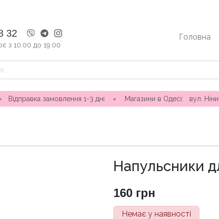
8 32
Головна
є з 10.00 до 19.00
ка замовлення 1-3 дні ∘ Магазини в Одесі: вул. Ніни Строкато
Напульсники д
160
грн
Немає у наявності