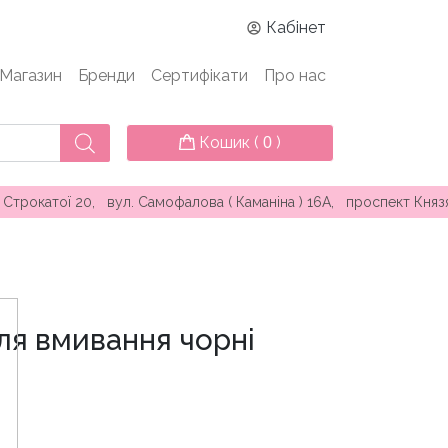
Кабінет
Магазин
Бренди
Сертифікати
Про нас
Кошик (
)
0
ї 20, вул. Самофалова ( Каманіна ) 16А, проспект Князя Яросл
ля вмивання чорні