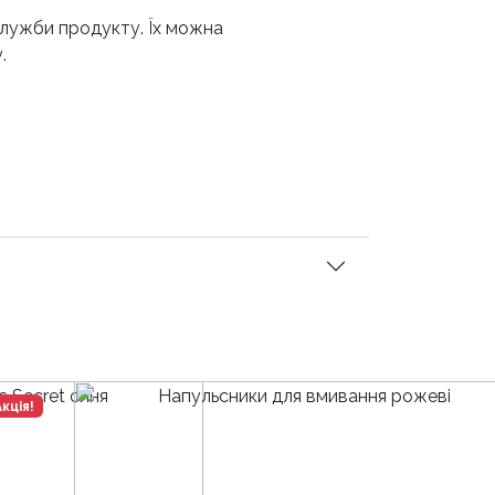
служби продукту. Їх можна
.
Акція!