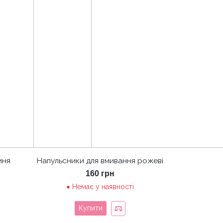
иня
Напульсники для вмивання рожеві
ьна
оточна
160
грн
на:
Немає у наявності
0 грн.
Купити