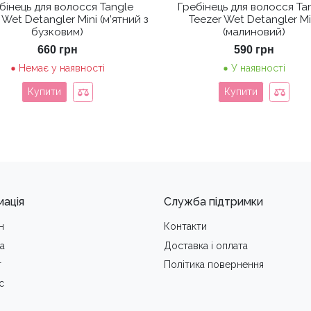
бінець для волосся Tangle
Гребінець для волосся Ta
 Wet Detangler Mini (м’ятний з
Teezer Wet Detangler Mi
бузковим)
(малиновий)
660
грн
590
грн
Немає у наявності
У наявності
Купити
Купити
мація
Служба підтримки
н
Контакти
а
Доставка i оплата
т
Політика повернення
с