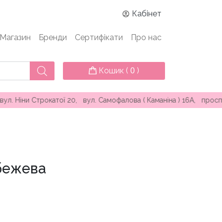
Кабінет
Магазин
Бренди
Сертифікати
Про нас
Кошик (
)
0
рокатої 20, вул. Самофалова ( Каманіна ) 16А, проспект Князя
 бежева