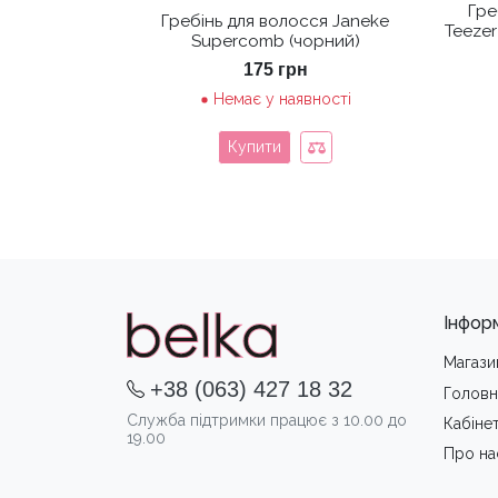
Гре
Гребінь для волосся Janeke
Teezer
Supercomb (чорний)
175
грн
Немає у наявності
Купити
Інфор
Магази
+38 (063) 427 18 32
Головн
Служба підтримки працює з 10.00 до
Кабіне
19.00
Про на