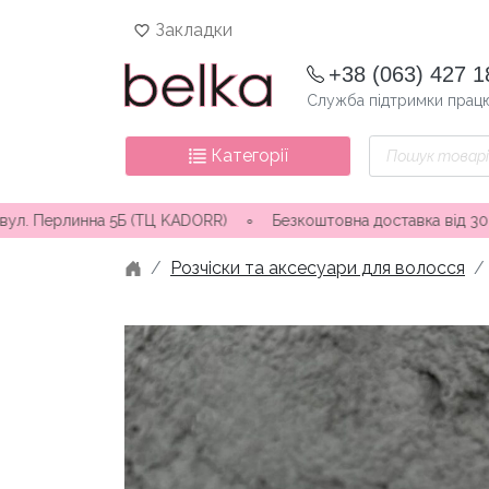
Skip
Закладки
to
content
+38 (063) 427 1
Служба підтримки працю
Пошук
Категорії
товарів
инна 5Б (ТЦ KADORR) ∘ Безкоштовна доставка від 3000 грн
∘
В
Розчіски та аксесуари для волосся