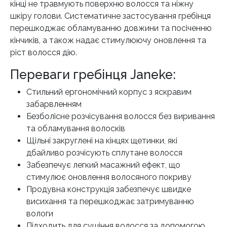
кінці не травмують поверхню волосся та ніжну
шкіру голови. Систематичне застосування гребінця
перешкоджає обламуванню довжини та посіченню
кінчиків, а також надає стимулюючу оновлення та
ріст волосся дію.
Переваги гребінця Janeke:
Стильний ергономічний корпус з яскравим
забарвленням
Безболісне розчісування волосся без виривання
та обламування волосків
Щільні закруглені на кінцях щетинки, які
дбайливо розчісують сплутане волосся
Забезпечує легкий масажний ефект, що
стимулює оновлення волосяного покриву
Продувна конструкція забезпечує швидке
висихання та перешкоджає затримуванню
вологи
Підходить для сушіння волосся за допомогою