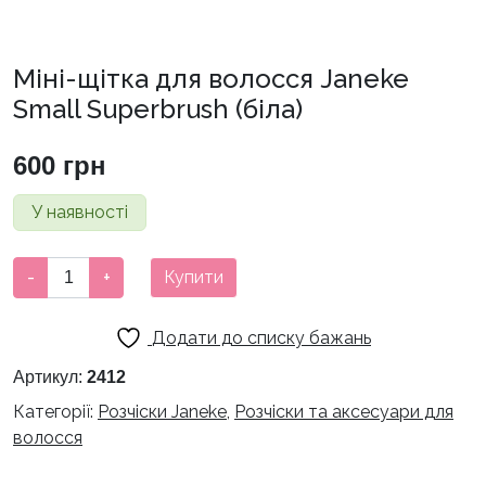
Міні-щітка для волосся Janeke
Small Superbrush (біла)
600
грн
У наявності
Міні-
-
+
Купити
щітка
для
Додати до списку бажань
волосся
Janeke
Артикул:
2412
Small
Категорії:
Розчіски Janeke
,
Розчіски та аксесуари для
Superbrush
волосся
(біла)
кількість