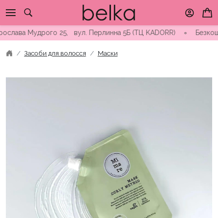
Skip
to
content
лава Мудрого 25, вул. Перлинна 5Б (ТЦ KADORR) ∘ Безкоштовна 
Засоби для волосся
Маски