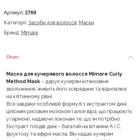
Артикул:
2769
Категорії:
Засоби для волосся
,
Маски
Бренд:
Mimare
Опис
Маска для кучерявого волосся Mimare Curly
Method Mask
– дарує кучерям інтенсивне
зволоження, живить його зсередини та відновлює
на клітинному рівні.
Все завдяки особливій формулі з екстрактом дині,
цілісним рисовим молоком і алое віра, що працюють
у гармонії, надаючи локонам те, що їм потрібно.
Екстракт плодів дині – багатий на вітаміни А і С,
фруктозу та ефірні масла. Він надає кучерям