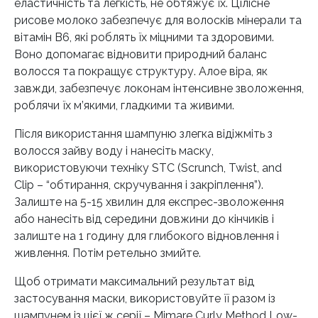
еластичність та легкість, не обтяжує їх. Цілісне
рисове молоко забезпечує для волосків мінерали та
вітамін В6, які роблять їх міцними та здоровими.
Воно допомагає відновити природний баланс
волосся та покращує структуру. Алое віра, як
завжди, забезпечує локонам інтенсивне зволоження,
роблячи їх м’якими, гладкими та живими.
Після використання шампуню злегка відіжміть з
волосся зайву воду і нанесіть маску,
використовуючи техніку STC (Scrunch, Twist, and
Clip – “обтирання, скручування і закріплення”).
Залиште на 5-15 хвилин для експрес-зволоження
або нанесіть від середини довжини до кінчиків і
залиште на 1 годину для глибокого відновлення і
живлення. Потім ретельно змийте.
Щоб отримати максимальний результат від
застосування маски, використовуйте її разом із
шампунем із цієї ж серії – Mimare Curly Method Low-