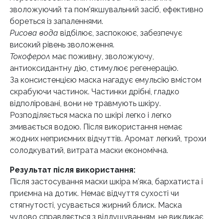
зволожуючий та пом’якшувальний засіб, ефективно
бореться із запаленнями.
Рисова вода
відбілює, заспокоює, забезпечує
високий рівень зволоження.
Токоферол
має поживну, зволожуючу,
антиоксидантну дію, стимулює регенерацію.
За консистенцією маска нагадує емульсію вмістом
скрабуючи частинок. Частинки дрібні, гладко
відполіровані, вони не травмують шкіру.
Розподіляється маска по шкірі легко і легко
змивається водою. Після використання немає
жодних неприємних відчуттів. Аромат легкий, трохи
солодкуватий, витрата маски економічна.
Результат після використання:
Після застосування маски шкіра м’яка, бархатиста і
приємна на дотик. Немає відчуття сухості чи
стягнутості, усувається жирний блиск. Маска
чудово справляється з відлущуванням, не викликає