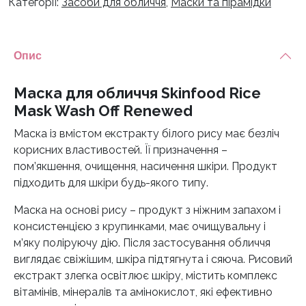
Категорії:
Засоби для обличчя
,
Маски та пірамідки
Опис
Маска для обличчя Skinfood Rice
Mask Wash Off Renewed
Маска із вмістом екстракту білого рису має безліч
корисних властивостей. Її призначення –
пом’якшення, очищення, насичення шкіри. Продукт
підходить для шкіри будь-якого типу.
Маска на основі рису – продукт з ніжним запахом і
консистенцією з крупинками, має очищувальну і
м’яку поліруючу дію. Після застосування обличчя
виглядає свіжішим, шкіра підтягнута і сяюча. Рисовий
екстракт злегка освітлює шкіру, містить комплекс
вітамінів, мінералів та амінокислот, які ефективно