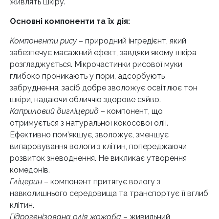
живлять шкіру.
Основні компоненти та їх дія:
Компоненти рису
– природний інгредієнт, який
забезпечує масажний ефект, завдяки якому шкіра
розгладжується. Мікрочастинки рисової муки
глибоко проникають у пори, адсорбують
забруднення, засіб добре зволожує освітлює тон
шкіри, надаючи обличчю здорове сяйво.
Каприловий дигліцерид
– компонент, що
отримується з натуральної кокосової олії.
Ефективно пом’якшує, зволожує, зменшує
випаровування вологи з клітин, попереджаючи
розвиток зневоднення. Не викликає утворення
комедонів.
Гліцерин
– компонент притягує вологу з
навколишнього середовища та транспортує її вглиб
клітин.
Гідрогенізована олія жожоба
– живильний,