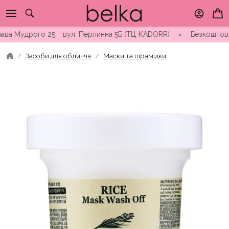
Skip
to
content
Мудрого 25, вул. Перлинна 5Б (ТЦ KADORR) ∘ Безкоштовна доста
Засоби для обличчя
Маски та пірамідки