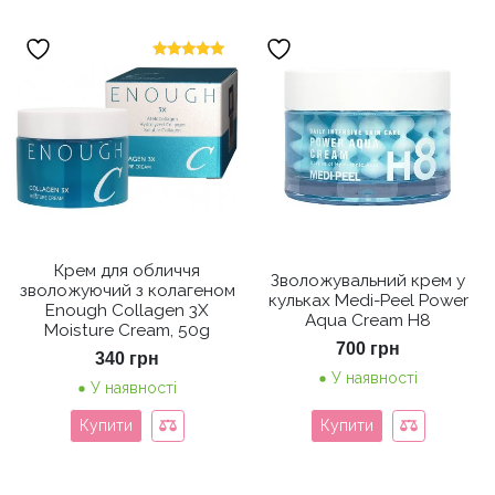
Оцінено в
5.00
з 5
Крем для обличчя
Зволожувальний крем у
зволожуючий з колагеном
кульках Medi-Peel Power
Enough Collagen 3X
Aqua Cream H8
Moisture Cream, 50g
700
грн
340
грн
У наявності
У наявності
Купити
Купити