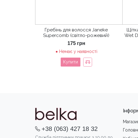
Гребінь для волосся Janeke
Щітк
Supercomb (світло-рожевий)
Wet D
175
грн
Немає у наявності
Купити
Інфор
Магази
+38 (063) 427 18 32
Головн
Служба підтримки працює з 10.00 до