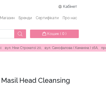
Кабінет
Магазин
Бренди
Сертифікати
Про нас
Кошик (
)
0
и Строкатої 20, вул. Самофалова ( Каманіна ) 16А, проспект К
Masil Head Cleansing