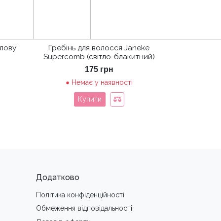
олову
Гребінь для волосся Janeke
Supercomb (світло-блакитний)
175
грн
Немає у наявності
Купити
Додатково
Політика конфіденційності
Обмеження вiдповiдальностi