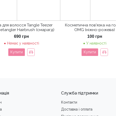
а для волосся Tangle Teezer
Косметична пов’язка на г
etangler Hairbrush (смарагд)
OMG (ніжно-рожева)
690
грн
100
грн
Немає у наявності
У наявності
Купити
Купити
мація
Служба підтримки
н
Контакти
а
Доставка i оплата