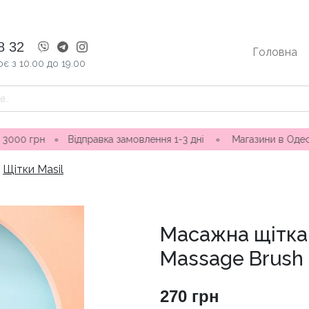
8 32
Головна
є з 10.00 до 19.00
∘
Відправка замовлення 1-3 дні ∘ Магазини в Одесі: вул. Нін
Щітки Masil
Масажна щітка 
Massage Brush
270
грн