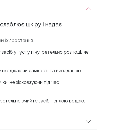
слаблює шкіру і надає
и їх зростання.
асіб у густу піну, ретельно розподіляє
решкоджаючи ламкості та випаданню.
ки, не зісковзуючи під час
 ретельно змийте засіб теплою водою.