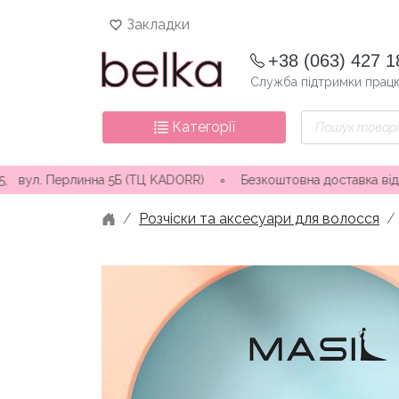
Skip
Закладки
to
content
+38 (063) 427 1
Служба підтримки працю
Пошук
Категорії
товарів
ерлинна 5Б (ТЦ KADORR) ∘ Безкоштовна доставка від 3000 грн
Розчіски та аксесуари для волосся