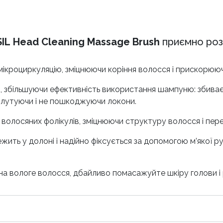
IL Head Cleaning Massage Brush
приємно роз
мікроциркуляцію, зміцнюючи коріння волосся і прискорююч
 збільшуючи ефективність використання шампуню: збиває з
 сплутуючи і не пошкоджуючи локони.
волосяних фолікулів, зміцнюючи структуру волосся і пе
ить у долоні і надійно фіксується за допомогою м’якої руч
на вологе волосся, дбайливо помасажуйте шкіру голови і