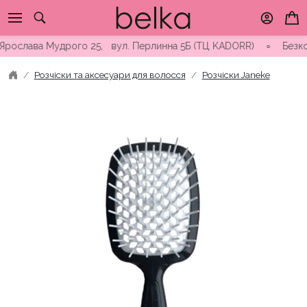
Skip
to
content
ослава Мудрого 25, вул. Перлинна 5Б (ТЦ KADORR) ∘ Безкоштовн
Розчіски та аксесуари для волосся
Розчіски Janeke