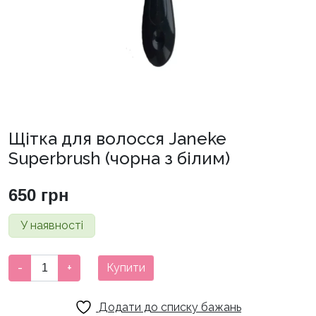
Щітка для волосся Janeke
Superbrush (чорна з білим)
650
грн
У наявності
Щітка
-
+
Купити
для
волосся
Додати до списку бажань
Janeke