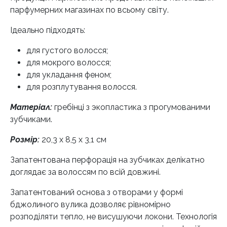
парфумерних магазинах по всьому світу.
Ідеально підходять:
для густого волосся;
для мокрого волосся;
для укладання феном;
для розплутування волосся.
Матеріал:
гребінці з экопластика з прогумованими
зубчиками.
Розмір:
20,3 x 8,5 x 3,1 см
Запатентована перфорація на зубчиках делікатно
доглядає за волоссям по всій довжині.
Запатентований основа з отворами у формі
бджолиного вулика дозволяє рівномірно
розподіляти тепло, не висушуючи локони. Технологія