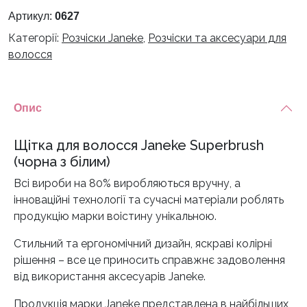
Superbrush
Артикул:
0627
(чорна
Категорії:
Розчіски Janeke
,
Розчіски та аксесуари для
з
волосся
білим)
кількість
Опис
Щітка для волосся Janeke Superbrush
(чорна з білим)
Всі вироби на 80% виробляються вручну, а
інноваційні технології та сучасні матеріали роблять
продукцію марки воістину унікальною.
Стильний та ергономічний дизайн, яскраві колірні
рішення – все це приносить справжнє задоволення
від використання аксесуарів Janeke.
Продукція марки Janeke представлена ​​в найбільших